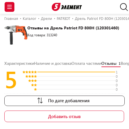
Главная
Каталог
Дрели
PATRIOT
Дрель Patriot FD 800H (120301
Отзывы на Дрель Patriot FD 800H (120301460)
Код товара: 313240
Характеристики
Наличие и доставка
Оплата частями
Отзывы
Воп
1
5
1
0
0
0
0
По дате добавления
Добавить отзыв