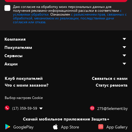
Даю согласие на обработку моих персональных данных для
получения рекламно-информационной рассылки в соответствии
с
условиями обработки.
Ознакомлен
с разъяснением прав, связанных с
обработкой, механизмом их реализации, последствиями дачи
согласия или отказа.
Компания
Покупателям
О нас
Сервисы
Адреса магазинов
Как сделать заказ
Акции
Новости
Оплата и доставка
Программа «Защита+»
Статьи и обзоры
Безналичный расчёт
Установка техники
Скидки и промокоды
Клуб покупателей
Cвязаться с нами
Вакансии
Обмен и возврат товара
Для игровых консолей
Белорусские товары
Что с моим заказом?
Статус ремонта
Контакты
Юридическая информация
Подписки на видеосервисы
Подарки
Выбор настроек Cookie
Дай пять добру!
Обработка персональных данных
Для мобильных устройств
Бонусы
Подарочные карты
Для компьютеров
Оплата частями
(17) 359-59-59
275@5element.by
Утилизация старой техники
Предзаказы
Скачай мобильное приложение Защита+
Сервисные центры
Новинки
GooglePlay
App Store
App Gallery