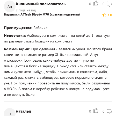
Анонимный пользователь
0
0
Ап
2 года назад
Наушники A4Tech Bloody M70 (красная подсветка)
3.0
Преимущества:
Рабочие
Недостатки:
Амбюшуры в комплекте - на детей до 1 года, судя
по размеру самых больших из комплекта
Комментарий:
При одевании - валятся их ушей. До этого брали
такие-же, в комплекте размер XL был нормальный. А тут -
маломерки. Если одеть какие-нибудь другие - тупо не
помещаются в бокс на зарядку. Приходится или ставить между
ними кусок чего-нибудь, чтобы прижимать к контактам, либо,
каждый раз, снимать амбюшуры, которые нормально сидят в
ухе. При получении проверить не получилось, были разряжены
в НОЛЬ. А потом и коробку ребёнок выкинул не подумав - уже
и не вернуть было.
Наталья
0
0
Н