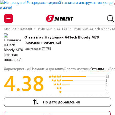
Главная
Каталог
Наушники
A4TECH
Наушники A4Tech Bloody M
Отзывы на Наушники A4Tech Bloody M70
(красная подсветка)
Код товара: 274785
Характеристики
Наличие и доставка
Оплата частями
Отзывы
Во
32
4.38
18
8
6
0
0
По дате добавления