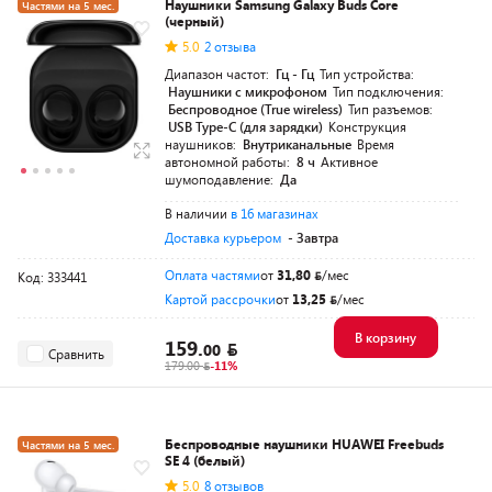
Наушники Samsung Galaxy Buds Core
Частями на 5 мес.
(черный)
5.0
2 отзыва
Диапазон частот:
Гц - Гц
Тип устройства:
Наушники с микрофоном
Тип подключения:
Беспроводное (True wireless)
Тип разъемов:
USB Type-C (для зарядки)
Конструкция
наушников:
Внутриканальные
Время
автономной работы:
8 ч
Активное
шумоподавление:
Да
В наличии
в 16 магазинах
Доставка курьером
- Завтра
Оплата частями
от
31,80
/мес
Код: 333441
Картой рассрочки
от
13,25
/мес
В корзину
159.
00
Сравнить
179.00
-11%
Беспроводные наушники HUAWEI Freebuds
Частями на 5 мес.
SE 4 (белый)
5.0
8 отзывов