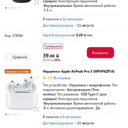
зарядки)
Конструкция наушников:
Внутриканальные
Время автономной работы:
7.5 ч
В наличии
в 11 магазинах
Доставка курьером
- 11 августа
Картой рассрочки
от
3,25
/мес
Код: 278569
Суперцена
В корзину
39.
00
Сравнить
49.00
-20%
Наушники Apple AirPods Pro 3 (MFHP4ZP/A)
Частями на 9 мес.
4.8
95 отзывов
Тип устройства:
Наушники с микрофоном
Тип
подключения:
Беспроводное (True
wireless)
Тип разъемов:
USB Type-C (для
зарядки)
Конструкция наушников:
Внутриканальные
Время автономной работы:
8 ч
Активное шумоподавление:
Да
В наличии
в 6 магазинах
Доставка курьером
- 11 августа