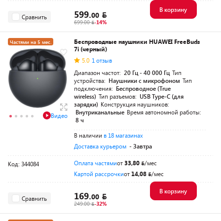
В корзину
599.
00
Сравнить
699.00
-14%
Беспроводные наушники HUAWEI FreeBuds
Частями на 5 мес.
7i (черный)
5.0
1 отзыв
Диапазон частот:
20 Гц - 40 000 Гц
Тип
устройства:
Наушники с микрофоном
Тип
подключения:
Беспроводное (True
wireless)
Тип разъемов:
USB Type-C (для
зарядки)
Конструкция наушников:
Внутриканальные
Время автономной работы:
Видео
8 ч
В наличии
в 18 магазинах
Доставка курьером
- Завтра
Оплата частями
от
33,80
/мес
Код: 344084
Картой рассрочки
от
14,08
/мес
В корзину
169.
00
Сравнить
249.00
-32%