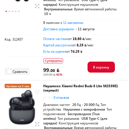
зарядки)
Конструкция наушников:
Внутриканальные
Время автономной работы:
10 ч
В наличии
в 11 магазинах
Доставка курьером
- 11 августа
Оплата частями
от
19,80
/мес
Код: 312457
Картой рассрочки
от
8,25
/мес
Есть на уценке
от
74.25
Суперцена
В корзину
99.
00
Сравнить
169.00
-41%
Наушники Xiaomi Redmi Buds 8 Lite M2539E1
Частями на 5 мес.
(черный)
0.0
0 отзывов
Диапазон частот:
20 Гц - 20 000 Гц
Тип
устройства:
Наушники с микрофоном
Тип
подключения:
Беспроводное (True
wireless)
Тип разъемов:
USB Type-C (для
зарядки)
Конструкция наушников:
Внутриканальные
Время автономной работы: