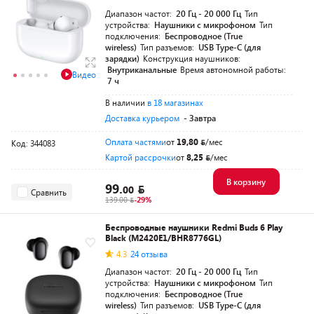
Диапазон частот:
20 Гц - 20 000 Гц
Тип
устройства:
Наушники с микрофоном
Тип
подключения:
Беспроводное (True
wireless)
Тип разъемов:
USB Type-C (для
зарядки)
Конструкция наушников:
Внутриканальные
Время автономной работы:
Видео
7 ч
В наличии
в 18 магазинах
Доставка курьером
- Завтра
Оплата частями
от
19,80
/мес
Код: 344083
Картой рассрочки
от
8,25
/мес
В корзину
99.
00
Сравнить
139.00
-29%
Беспроводные наушники Redmi Buds 6 Play
Black (M2420E1/BHR8776GL)
4.3
24 отзыва
Диапазон частот:
20 Гц - 20 000 Гц
Тип
устройства:
Наушники с микрофоном
Тип
подключения:
Беспроводное (True
wireless)
Тип разъемов:
USB Type-C (для