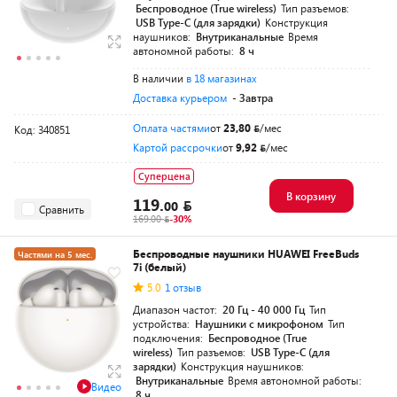
Беспроводное (True wireless)
Тип разъемов:
USB Type-C (для зарядки)
Конструкция
наушников:
Внутриканальные
Время
автономной работы:
8 ч
В наличии
в 18 магазинах
Доставка курьером
- Завтра
Оплата частями
от
23,80
/мес
Код: 340851
Картой рассрочки
от
9,92
/мес
Суперцена
В корзину
119.
00
Сравнить
169.00
-30%
Беспроводные наушники HUAWEI FreeBuds
Частями на 5 мес.
7i (белый)
5.0
1 отзыв
Диапазон частот:
20 Гц - 40 000 Гц
Тип
устройства:
Наушники с микрофоном
Тип
подключения:
Беспроводное (True
wireless)
Тип разъемов:
USB Type-C (для
зарядки)
Конструкция наушников:
Внутриканальные
Время автономной работы:
Видео
8 ч