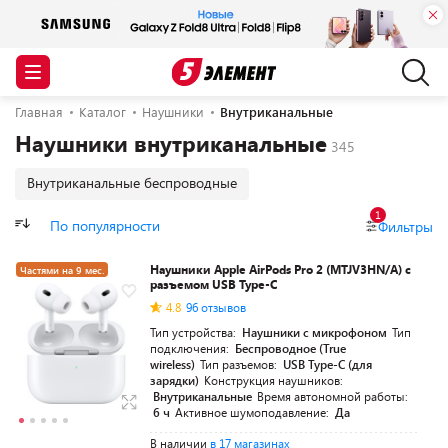
Главная
Каталог
Наушники
Внутриканальные
Наушники внутриканальные
Внутриканальные беспроводные
1
По популярности
Фильтры
Наушники Apple AirPods Pro 2 (MTJV3HN/A) с
Частями на 9 мес.
разъемом USB Type-C
4.8
96 отзывов
Тип устройства:
Наушники с микрофоном
Тип
подключения:
Беспроводное (True
wireless)
Тип разъемов:
USB Type-C (для
зарядки)
Конструкция наушников:
Внутриканальные
Время автономной работы:
6 ч
Активное шумоподавление:
Да
В наличии
в 17 магазинах