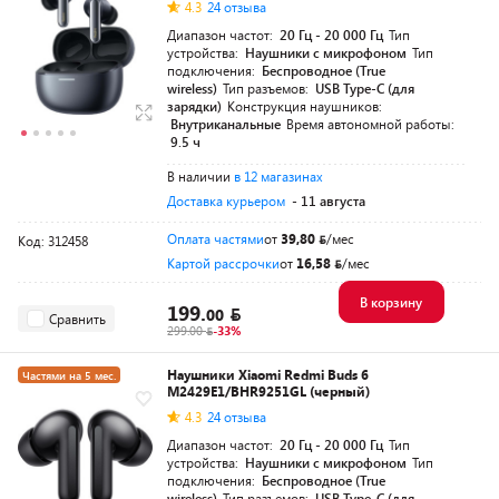
4.3
24 отзыва
Диапазон частот:
20 Гц - 20 000 Гц
Тип
устройства:
Наушники с микрофоном
Тип
подключения:
Беспроводное (True
wireless)
Тип разъемов:
USB Type-C (для
зарядки)
Конструкция наушников:
Внутриканальные
Время автономной работы:
9.5 ч
В наличии
в 12 магазинах
Доставка курьером
- 11 августа
Оплата частями
от
39,80
/мес
Код: 312458
Картой рассрочки
от
16,58
/мес
В корзину
199.
00
Сравнить
299.00
-33%
Наушники Xiaomi Redmi Buds 6
Частями на 5 мес.
M2429E1/BHR9251GL (черный)
4.3
24 отзыва
Диапазон частот:
20 Гц - 20 000 Гц
Тип
устройства:
Наушники с микрофоном
Тип
подключения:
Беспроводное (True
wireless)
Тип разъемов:
USB Type-C (для