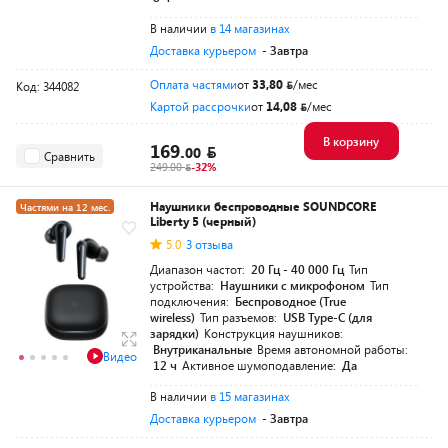
В наличии
в 14 магазинах
Доставка курьером
- Завтра
Оплата частями
от
33,80
/мес
Код: 344082
Картой рассрочки
от
14,08
/мес
В корзину
169.
00
Сравнить
249.00
-32%
Наушники беспроводные SOUNDCORE
Частями на 12 мес.
Liberty 5 (черный)
5.0
3 отзыва
Диапазон частот:
20 Гц - 40 000 Гц
Тип
устройства:
Наушники с микрофоном
Тип
подключения:
Беспроводное (True
wireless)
Тип разъемов:
USB Type-C (для
зарядки)
Конструкция наушников:
Внутриканальные
Время автономной работы:
Видео
12 ч
Активное шумоподавление:
Да
В наличии
в 15 магазинах
Доставка курьером
- Завтра