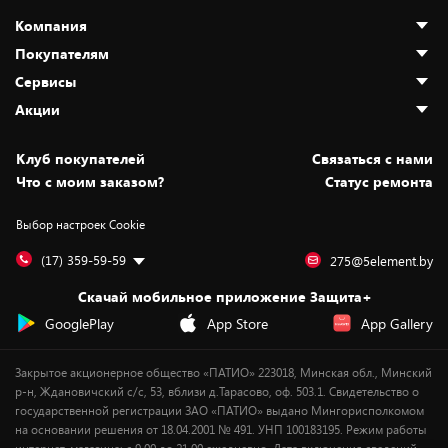
Компания
Покупателям
О нас
Сервисы
Адреса магазинов
Как сделать заказ
Акции
Новости
Оплата и доставка
Программа «Защита+»
Статьи и обзоры
Безналичный расчёт
Установка техники
Скидки и промокоды
Клуб покупателей
Cвязаться с нами
Вакансии
Обмен и возврат товара
Для игровых консолей
Белорусские товары
Что с моим заказом?
Статус ремонта
Контакты
Юридическая информация
Подписки на видеосервисы
Подарки
Выбор настроек Cookie
Дай пять добру!
Обработка персональных данных
Для мобильных устройств
Бонусы
Подарочные карты
Для компьютеров
Оплата частями
(17) 359-59-59
275@5element.by
Утилизация старой техники
Предзаказы
Скачай мобильное приложение Защита+
Сервисные центры
Новинки
GooglePlay
App Store
App Gallery
Уценка
Закрытое акционерное общество «ПАТИО» 223018, Минская обл., Минский
р-н, Ждановичский с/с, 53, вблизи д.Тарасово, оф. 503.1. Свидетельство о
государственной регистрации ЗАО «ПАТИО» выдано Мингорисполкомом
на основании решения от 18.04.2001 № 491. УНП 100183195. Режим работы