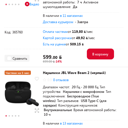
автономной работы:
7 ч
Активное
Видео
шумоподавление:
Да
В наличии
в 11 магазинах
Доставка курьером
- Завтра
Оплата частями
от
119,80
/мес
Код: 365760
Картой рассрочки
от
49,92
/мес
Есть на уценке
от
509.15
В корзину
599.
00
Сравнить
699.00
-14%
Наушники JBL Wave Beam 2 (черный)
Частями на 5 мес.
0.0
0 отзывов
Диапазон частот:
20 Гц - 20 000 Гц
Тип
устройства:
Наушники с микрофоном
Тип
подключения:
Беспроводное (True
wireless)
Тип разъемов:
USB Type-C (для
зарядки)
Конструкция наушников:
Внутриканальные
Время автономной работы:
10 ч
В наличии
в 13 магазинах