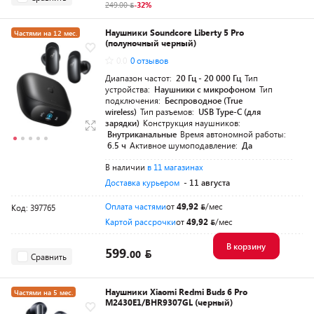
249.00
-32%
Наушники Soundcore Liberty 5 Pro
Частями на 12 мес.
(полуночный черный)
Новинка
0.0
0 отзывов
Диапазон частот:
20 Гц - 20 000 Гц
Тип
устройства:
Наушники с микрофоном
Тип
подключения:
Беспроводное (True
wireless)
Тип разъемов:
USB Type-C (для
зарядки)
Конструкция наушников:
Внутриканальные
Время автономной работы:
6.5 ч
Активное шумоподавление:
Да
В наличии
в 11 магазинах
Доставка курьером
- 11 августа
Оплата частями
от
49,92
/мес
Код: 397765
Картой рассрочки
от
49,92
/мес
В корзину
599.
00
Сравнить
Наушники Xiaomi Redmi Buds 6 Pro
Частями на 5 мес.
M2430E1/BHR9307GL (черный)
Рекомендуем