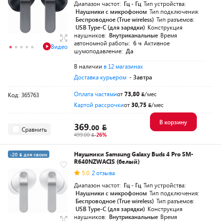
Диапазон частот:
Гц - Гц
Тип устройства:
Наушники с микрофоном
Тип подключения:
Беспроводное (True wireless)
Тип разъемов:
USB Type-C (для зарядки)
Конструкция
наушников:
Внутриканальные
Время
автономной работы:
6 ч
Активное
Видео
шумоподавление:
Да
В наличии
в 12 магазинах
Доставка курьером
- Завтра
Оплата частями
от
73,80
/мес
Код: 365763
Картой рассрочки
от
30,75
/мес
В корзину
369.
00
Сравнить
499.00
-26%
Наушники Samsung Galaxy Buds 4 Pro SM-
-20
для своих
R640NZWACIS (белый)
Частями на 5 мес.
5.0
2 отзыва
Диапазон частот:
Гц - Гц
Тип устройства:
Наушники с микрофоном
Тип подключения:
Беспроводное (True wireless)
Тип разъемов:
USB Type-C (для зарядки)
Конструкция
наушников:
Внутриканальные
Время