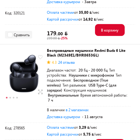
Доставка курьером
- Завтра
Оплата частями
от
35,80
/мес
Код: 320121
Картой рассрочки
от
14,92
/мес
В корзину
179.
00
Сравнить
239.00
-25%
Беспроводные наушники Redmi Buds 6 Lite
Black (M2349E1/BHR8653GL)
4.3
24 отзыва
Диапазон частот:
20 Гц - 20 000 Гц
Тип
устройства:
Наушники с микрофоном
Тип
подключения:
Беспроводное (True
wireless)
Тип разъемов:
USB Type-C (для
зарядки)
Конструкция наушников:
Внутриканальные
Время автономной работы:
7 ч
В наличии
в 2 магазинах
Доставка курьером
- 11 августа
Оплата частями
от
3,29
/мес
Код: 278565
Картой рассрочки
от
5,75
/мес