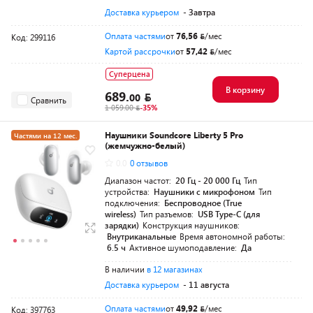
Доставка курьером
- Завтра
Оплата частями
от
76,56
/мес
Код: 299116
Картой рассрочки
от
57,42
/мес
Суперцена
В корзину
689.
00
Сравнить
1 059.00
-35%
Наушники Soundcore Liberty 5 Pro
Частями на 12 мес.
(жемчужно-белый)
Новинка
0.0
0 отзывов
Диапазон частот:
20 Гц - 20 000 Гц
Тип
устройства:
Наушники с микрофоном
Тип
подключения:
Беспроводное (True
wireless)
Тип разъемов:
USB Type-C (для
зарядки)
Конструкция наушников:
Внутриканальные
Время автономной работы:
6.5 ч
Активное шумоподавление:
Да
В наличии
в 12 магазинах
Доставка курьером
- 11 августа
Оплата частями
от
49,92
/мес
Код: 397763