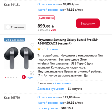
Оплата частями
от
99,89
/мес
Код: 344181
Картой рассрочки
от
74,92
/мес
Суперцена
В корзину
899.
00
Сравнить
1 199.00
-25%
Наушники Samsung Galaxy Buds 4 Pro SM-
-20
для своих
R640NZKACIS (черный)
Частями на 5 мес.
5.0
2 отзыва
Тип устройства:
Наушники с микрофоном
Тип
подключения:
Беспроводное (True
wireless)
Тип разъемов:
USB Type-C (для
зарядки)
Конструкция наушников:
Внутриканальные
Время автономной работы:
7 ч
Активное шумоподавление:
Да
Видео
В наличии
в 2 магазинах
Доставка курьером
- 11 августа
Оплата частями
от
119,80
/мес
Код: 365759
Картой рассрочки
от
49,92
/мес
Есть на уценке
от
509.15