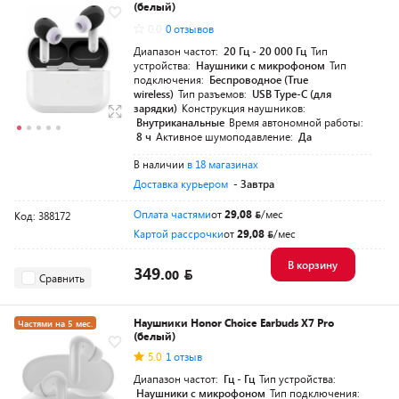
(белый)
-30
для своих
0.0
0 отзывов
Диапазон частот:
20 Гц - 20 000 Гц
Тип
устройства:
Наушники с микрофоном
Тип
подключения:
Беспроводное (True
wireless)
Тип разъемов:
USB Type-C (для
зарядки)
Конструкция наушников:
Внутриканальные
Время автономной работы:
8 ч
Активное шумоподавление:
Да
В наличии
в 18 магазинах
Доставка курьером
- Завтра
Оплата частями
от
29,08
/мес
Код: 388172
Картой рассрочки
от
29,08
/мес
В корзину
349.
00
Сравнить
Наушники Honor Choice Earbuds X7 Pro
Частями на 5 мес.
(белый)
5.0
1 отзыв
Диапазон частот:
Гц - Гц
Тип устройства:
Наушники с микрофоном
Тип подключения: