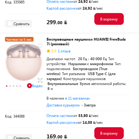
Оплата частями
от
24,92
/мес
Код: 335985
Картой рассрочки
от
24,92
/мес
В корзину
299.
00
Сравнить
Беспроводные наушники HUAWEI FreeBuds
Частями на 5 мес.
7i (розовый)
5.0
1 отзыв
Диапазон частот:
20 Гц - 40 000 Гц
Тип
устройства:
Наушники с микрофоном
Тип
подключения:
Беспроводное (True
wireless)
Тип разъемов:
USB Type-C (для
зарядки)
Конструкция наушников:
Внутриканальные
Время автономной работы:
Видео
8 ч
В наличии
в 11 магазинах
Доставка курьером
- Завтра
Оплата частями
от
33,80
/мес
Код: 344088
Картой рассрочки
от
14,08
/мес
В корзину
169.
00
Сравнить