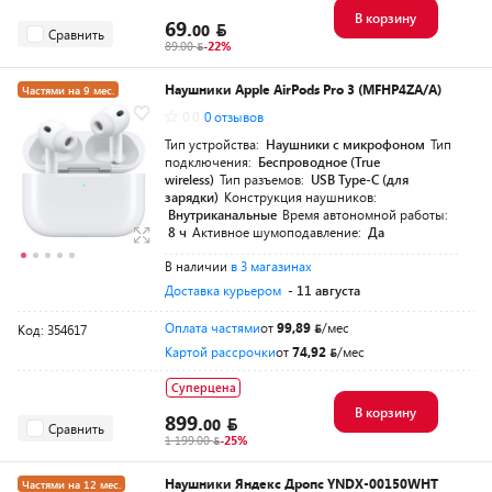
В корзину
69.
00
Сравнить
89.00
-22%
Наушники Apple AirPods Pro 3 (MFHP4ZA/A)
Частями на 9 мес.
0.0
0 отзывов
Тип устройства:
Наушники с микрофоном
Тип
подключения:
Беспроводное (True
wireless)
Тип разъемов:
USB Type-C (для
зарядки)
Конструкция наушников:
Внутриканальные
Время автономной работы:
8 ч
Активное шумоподавление:
Да
В наличии
в 3 магазинах
Доставка курьером
- 11 августа
Оплата частями
от
99,89
/мес
Код: 354617
Картой рассрочки
от
74,92
/мес
Суперцена
В корзину
899.
00
Сравнить
1 199.00
-25%
Наушники Яндекс Дропс YNDX-00150WHT
Частями на 12 мес.