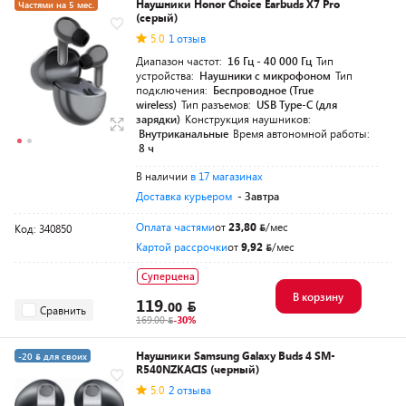
Наушники Honor Choice Earbuds X7 Pro
Частями на 5 мес.
(серый)
5.0
1 отзыв
Диапазон частот:
16 Гц - 40 000 Гц
Тип
устройства:
Наушники с микрофоном
Тип
подключения:
Беспроводное (True
wireless)
Тип разъемов:
USB Type-C (для
зарядки)
Конструкция наушников:
Внутриканальные
Время автономной работы:
8 ч
В наличии
в 17 магазинах
Доставка курьером
- Завтра
Оплата частями
от
23,80
/мес
Код: 340850
Картой рассрочки
от
9,92
/мес
Суперцена
В корзину
119.
00
Сравнить
169.00
-30%
Наушники Samsung Galaxy Buds 4 SM-
-20
для своих
R540NZKACIS (черный)
Частями на 5 мес.
5.0
2 отзыва