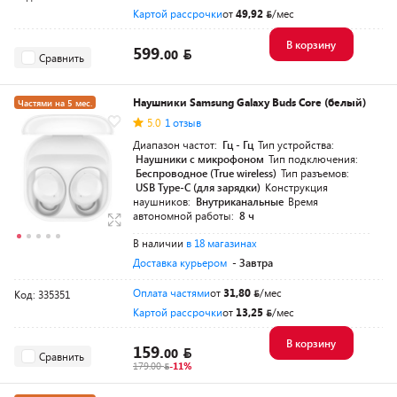
Картой рассрочки
от
49,92
/мес
В корзину
599.
00
Сравнить
Наушники Samsung Galaxy Buds Core (белый)
Частями на 5 мес.
5.0
1 отзыв
Диапазон частот:
Гц - Гц
Тип устройства:
Наушники с микрофоном
Тип подключения:
Беспроводное (True wireless)
Тип разъемов:
USB Type-C (для зарядки)
Конструкция
наушников:
Внутриканальные
Время
автономной работы:
8 ч
В наличии
в 18 магазинах
Доставка курьером
- Завтра
Оплата частями
от
31,80
/мес
Код: 335351
Картой рассрочки
от
13,25
/мес
В корзину
159.
00
Сравнить
179.00
-11%