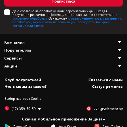
Подписаться
Даю согласие на обработку моих персональных данных для
получения рекламно-информационной рассылки в соответствии
с
условиями обработки.
Ознакомлен
с разъяснением прав, связанных с
обработкой, механизмом их реализации, последствиями дачи
согласия или отказа.
Компания
Покупателям
О нас
Сервисы
Адреса магазинов
Как сделать заказ
Акции
Новости
Оплата и доставка
Программа «Защита+»
Статьи и обзоры
Безналичный расчёт
Установка техники
Скидки и промокоды
Клуб покупателей
Cвязаться с нами
Вакансии
Обмен и возврат товара
Для игровых консолей
Белорусские товары
Что с моим заказом?
Статус ремонта
Контакты
Юридическая информация
Подписки на видеосервисы
Подарки
Выбор настроек Cookie
Дай пять добру!
Обработка персональных данных
Для мобильных устройств
Бонусы
Подарочные карты
Для компьютеров
Оплата частями
(17) 359-59-59
275@5element.by
Утилизация старой техники
Предзаказы
Скачай мобильное приложение Защита+
Сервисные центры
Новинки
GooglePlay
App Store
App Gallery