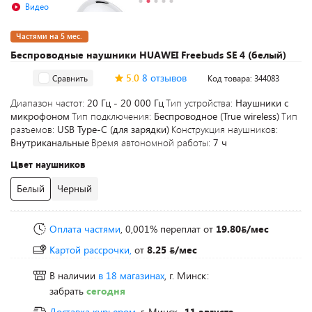
Видео
Частями на 5 мес.
Беспроводные наушники HUAWEI Freebuds SE 4 (белый)
5.0
8 отзывов
Сравнить
Код товара: 344083
Диапазон частот:
20 Гц - 20 000 Гц
Тип устройства:
Наушники с
микрофоном
Тип подключения:
Беспроводное (True wireless)
Тип
разъемов:
USB Type-C (для зарядки)
Конструкция наушников:
Внутриканальные
Время автономной работы:
7 ч
Цвет наушников
Белый
Черный
Оплата частями
, 0,001% переплат
от
19.80
/мес
Картой рассрочки,
от
8.25
/мес
В наличии
в 18 магазинах
, г. Минск:
забрать
сегодня
Доставка курьером
, г. Минск
- 11 августа