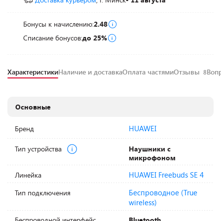
Бонусы к начислению:
2.48
Списание бонусов:
до 25%
Характеристики
Наличие и доставка
Оплата частями
Отзывы
Воп
8
Основные
HUAWEI
Бренд
Тип устройства
Наушники с
микрофоном
HUAWEI Freebuds SE 4
Линейка
Беспроводное (True
Тип подключения
wireless)
Беспроводной интерфейс
Bluetooth