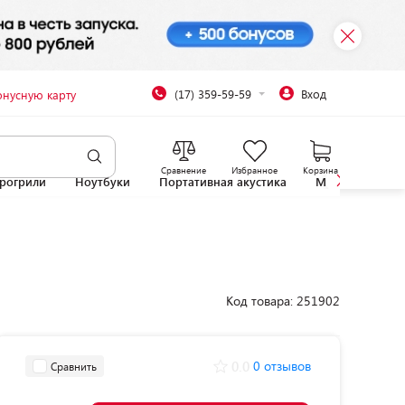
(17) 359-59-59
Вход
онусную карту
Сравнение
Избранное
Корзина
рогрили
Ноутбуки
Портативная акустика
Микроволновы
Код товара: 251902
0.0
0 отзывов
Сравнить