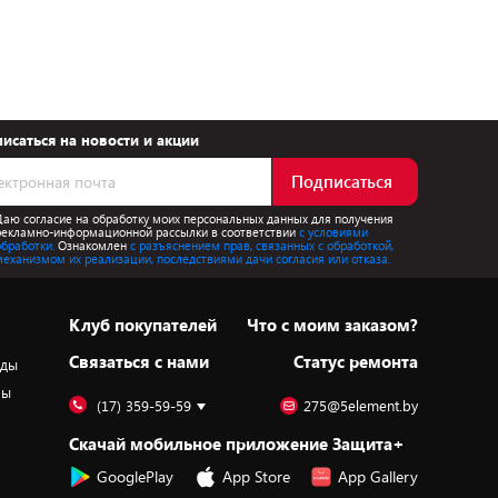
исаться на новости и акции
Подписаться
Даю согласие на обработку моих персональных данных для получения
рекламно-информационной рассылки в соответствии
с условиями
обработки.
Ознакомлен
с разъяснением прав, связанных с обработкой,
механизмом их реализации, последствиями дачи согласия или отказа.
Клуб покупателей
Что с моим заказом?
Cвязаться с нами
Статус ремонта
оды
ры
(17) 359-59-59
275@5element.by
Скачай мобильное приложение Защита+
GooglePlay
App Store
App Gallery