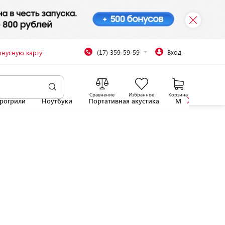
(17) 359-59-59
Вход
онусную карту
Сравнение
Избранное
Корзина
рогрили
Ноутбуки
Портативная акустика
Микроволновы