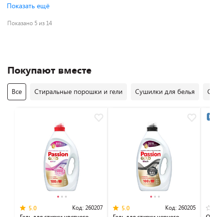
Показать ещё
Показано 5 из 14
Покупают вместе
Все
Стиральные порошки и гели
Сушилки для белья
Се
Раз
Код:
260207
Код:
260205
5.0
5.0
Гель для стирки цветного
Гель для стирки черного
Опо