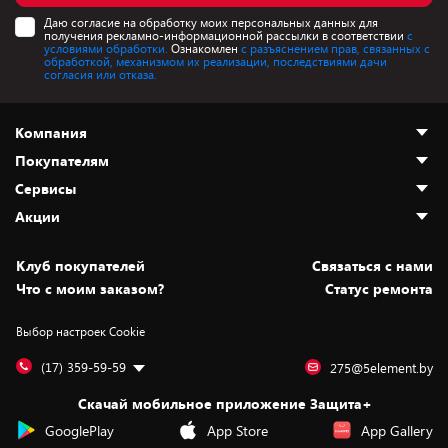
Даю согласие на обработку моих персональных данных для
получения рекламно-информационной рассылки в соответствии
с
условиями обработки.
Ознакомлен
с разъяснением прав, связанных с
обработкой, механизмом их реализации, последствиями дачи
согласия или отказа.
Компания
Покупателям
О нас
Сервисы
Адреса магазинов
Как сделать заказ
Акции
Новости
Оплата и доставка
Программа «Защита+»
Статьи и обзоры
Безналичный расчёт
Установка техники
Скидки и промокоды
Клуб покупателей
Cвязаться с нами
Вакансии
Обмен и возврат товара
Для игровых консолей
Белорусские товары
Что с моим заказом?
Статус ремонта
Контакты
Юридическая информация
Подписки на видеосервисы
Подарки
Выбор настроек Cookie
Дай пять добру!
Обработка персональных данных
Для мобильных устройств
Бонусы
Подарочные карты
Для компьютеров
Оплата частями
(17) 359-59-59
275@5element.by
Утилизация старой техники
Предзаказы
Скачай мобильное приложение Защита+
Сервисные центры
Новинки
GooglePlay
App Store
App Gallery