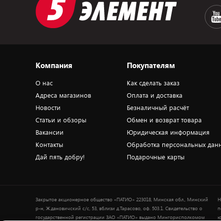
Компания
Покупателям
О нас
Как сделать заказ
Адреса магазинов
Оплата и доставка
Новости
Безналичный расчёт
Статьи и обзоры
Обмен и возврат товара
Вакансии
Юридическая информация
Контакты
Обработка персональных дан
Дай пять добру!
Подарочные карты
Закрытое акционерное общество «ПАТИО» 223018, Минская обл., Минский
Н
р-н, Ждановичский с/с, 53, вблизи д.Тарасово, оф. 503.1. Свидетельство о
п
государственной регистрации ЗАО «ПАТИО» выдано Мингорисполкомом
ю