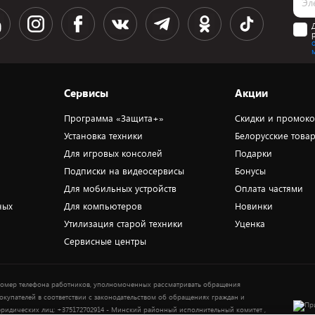
Сервисы
Акции
Программа «Защита+»
Скидки и промок
Установка техники
Белорусские това
Для игровых консолей
Подарки
Подписки на видеосервисы
Бонусы
Для мобильных устройств
Оплата частями
ных
Для компьютеров
Новинки
Утилизация старой техники
Уценка
Сервисные центры
омер телефона работников, уполномоченных рассматривать обращения
окупателей в соответствии с законодательством об обращениях граждан и
ридических лиц: +375172702914 - Минский районный исполнительный комитет ,