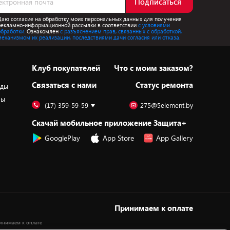
Подписаться
Даю согласие на обработку моих персональных данных для получения
рекламно-информационной рассылки в соответствии
с условиями
обработки.
Ознакомлен
с разъяснением прав, связанных с обработкой,
механизмом их реализации, последствиями дачи согласия или отказа.
Клуб покупателей
Что с моим заказом?
Cвязаться с нами
Статус ремонта
оды
ры
(17) 359-59-59
275@5element.by
Скачай мобильное приложение Защита+
GooglePlay
App Store
App Gallery
Принимаем к оплате