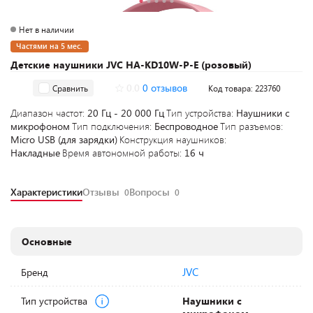
Нет в наличии
Частями на 5 мес.
Детские наушники JVC HA-KD10W-P-E (розовый)
0.0
0 отзывов
Сравнить
Код товара: 223760
Диапазон частот:
20 Гц - 20 000 Гц
Тип устройства:
Наушники с
микрофоном
Тип подключения:
Беспроводное
Тип разъемов:
Micro USB (для зарядки)
Конструкция наушников:
Накладные
Время автономной работы:
16 ч
Характеристики
Отзывы
Вопросы
0
0
Основные
JVC
Бренд
Тип устройства
Наушники с