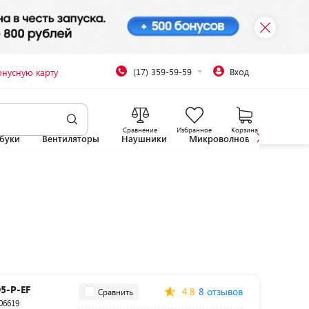
(17) 359-59-59
Вход
онусную карту
Сравнение
Избранное
Корзина
буки
Вентиляторы
Наушники
Микроволновые печи
5-P-EF
4.8
8 отзывов
Сравнить
06619