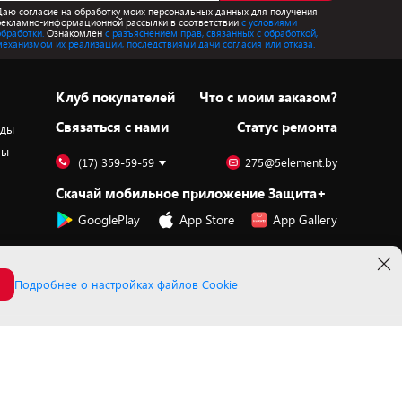
Даю согласие на обработку моих персональных данных для получения
рекламно-информационной рассылки в соответствии
с условиями
обработки.
Ознакомлен
с разъяснением прав, связанных с обработкой,
механизмом их реализации, последствиями дачи согласия или отказа.
Клуб покупателей
Что с моим заказом?
Cвязаться с нами
Статус ремонта
оды
ры
(17) 359-59-59
275@5element.by
Скачай мобильное приложение Защита+
GooglePlay
App Store
App Gallery
Подробнее о настройках файлов Cookie
Принимаем к оплате