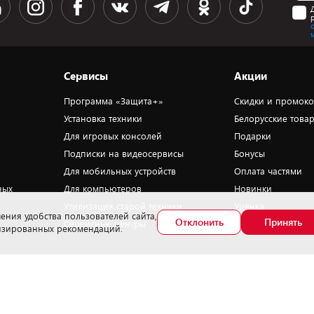
Сервисы
Акции
Программа «Защита+»
Скидки и промок
Установка техники
Белорусские това
Для игровых консолей
Подарки
Подписки на видеосервисы
Бонусы
Для мобильных устройств
Оплата частями
ных
Для компьютеров
Новинки
Утилизация старой техники
Уценка
ения удобства пользователей сайта,
Отклонить
Принять
Сервисные центры
лизированных рекомендаций.
омер телефона работников, уполномоченных рассматривать обращения
окупателей в соответствии с законодательством об обращениях граждан и
ридических лиц: +375172702914 - Минский районный исполнительный комитет ,
тдел торговли и услуг. Служба по работе с покупателями ЗАО «ПАТИО» (по