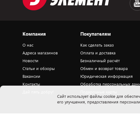
Компания
Покупателям
О нас
Как сделать заказ
Адреса магазинов
Оплата и доставка
Новости
Безналичный расчёт
Статьи и обзоры
Обмен и возврат товара
Вакансии
Юридическая информация
Контакты
Обработка персональных дан
Дай пять добру!
Подарочные карты
Cайт использует файлы cookie для обеспеч
его улучшения, предоставления персона
Закрытое акционерное общество «ПАТИО» 223018, Минская обл., Минский
Н
р-н, Ждановичский с/с, 53, вблизи д.Тарасово, оф. 503.1. Свидетельство о
п
государственной регистрации ЗАО «ПАТИО» выдано Мингорисполкомом
ю
на основании решения от 18.04.2001 № 491. УНП 100183195. Режим работы
о