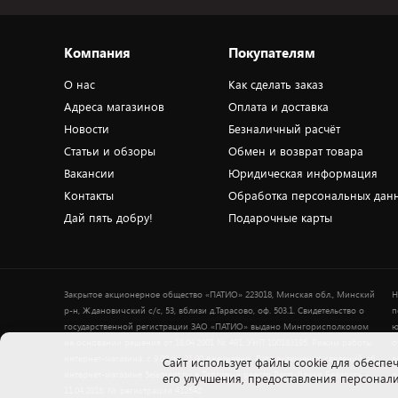
Компания
Покупателям
О нас
Как сделать заказ
Адреса магазинов
Оплата и доставка
Новости
Безналичный расчёт
Статьи и обзоры
Обмен и возврат товара
Вакансии
Юридическая информация
Контакты
Обработка персональных дан
Дай пять добру!
Подарочные карты
Закрытое акционерное общество «ПАТИО» 223018, Минская обл., Минский
Н
р-н, Ждановичский с/с, 53, вблизи д.Тарасово, оф. 503.1. Свидетельство о
п
государственной регистрации ЗАО «ПАТИО» выдано Мингорисполкомом
ю
на основании решения от 18.04.2001 № 491. УНП 100183195. Режим работы
о
интернет-магазина: с 9.00 до 21.00 ежедневно. Дата включения сведений об
в
Cайт использует файлы cookie для обеспеч
интернет-магазине 5element.by в Торговый реестр Республики Беларусь -
+
его улучшения, предоставления персона
11.04.2018, № регистрации 412542.