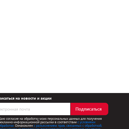
исаться на новости и акции
Подписаться
Даю согласие на обработку моих персональных данных для получения
рекламно-информационной рассылки в соответствии
с условиями
обработки.
Ознакомлен
с разъяснением прав, связанных с обработкой,
механизмом их реализации, последствиями дачи согласия или отказа.