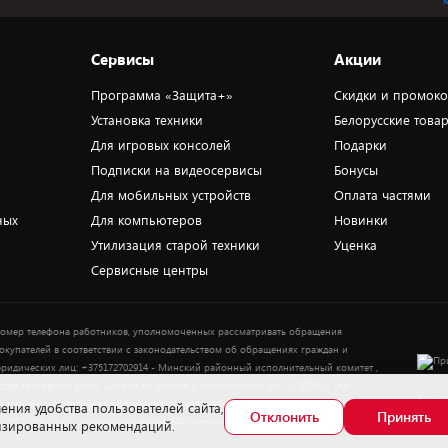
Сервисы
Акции
Программа «Защита+»
Скидки и промок
Установка техники
Белорусские това
Для игровых консолей
Подарки
Подписки на видеосервисы
Бонусы
Для мобильных устройств
Оплата частями
ных
Для компьютеров
Новинки
Утилизация старой техники
Уценка
Сервисные центры
омер телефона работников, уполномоченных рассматривать обращения
окупателей в соответствии с законодательством об обращениях граждан и
ридических лиц: +375172702914 - Минский районный исполнительный комитет ,
тдел торговли и услуг. Служба по работе с покупателями ЗАО «ПАТИО» (по
Выбор
опросам рассмотрения обращения покупателей о нарушении их прав): Тел.:
ения удобства пользователей сайта,
Отклонить
Принять
37517-359-23-83. Электронная почта: 5@5element.by
лизированных рекомендаций.