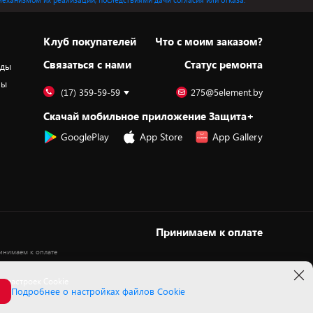
Клуб покупателей
Что с моим заказом?
Cвязаться с нами
Статус ремонта
оды
ры
(17) 359-59-59
275@5element.by
Скачай мобильное приложение Защита+
GooglePlay
App Store
App Gallery
Принимаем к оплате
 настроек Cookie
Подробнее о настройках файлов Cookie