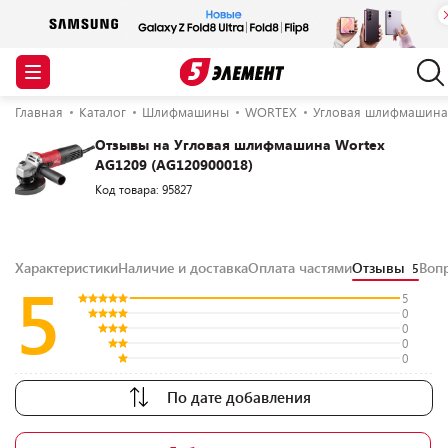
Главная
Каталог
Шлифмашины
WORTEX
Угловая шлифмашина 
Отзывы на Угловая шлифмашина Wortex
AG1209 (AG120900018)
Код товара: 95827
Характеристики
Наличие и доставка
Оплата частями
Отзывы
Воп
5
5
5
0
0
0
0
По дате добавления