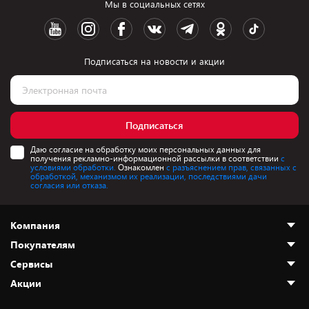
Мы в социальных сетях
Подписаться на новости и акции
Подписаться
Даю согласие на обработку моих персональных данных для
получения рекламно-информационной рассылки в соответствии
с
условиями обработки.
Ознакомлен
с разъяснением прав, связанных с
обработкой, механизмом их реализации, последствиями дачи
согласия или отказа.
Компания
Покупателям
О нас
Сервисы
Адреса магазинов
Как сделать заказ
Акции
Новости
Оплата и доставка
Программа «Защита+»