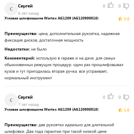
Сергей
0
0
С
6 лет назад
Угловая шлифмашина Wortex AG1209 (AG120900018)
5.0
Преимущества:
цена, дополнительная рукоятка, надежная
фиксация дисков, достаточная мощность
Недостатки:
не было
Комментарий:
использую в гараже и на даче. для самых
обыкновенных режущих процедур. один раз прошлифовывал
кузов и тут пригодилась вторая ручка. все устраивает,
нормальный инструмент
Сергей
0
0
С
7 лет назад
Угловая шлифмашина Wortex AG1209 (AG120900018)
5.0
Преимущества:
две рукоятки идеально для длительной
шлифовки. Два года гарантии при такой низкой цене