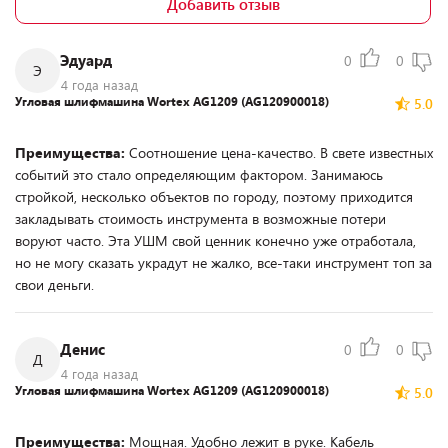
Добавить отзыв
Эдуард
0
0
Э
4 года назад
Угловая шлифмашина Wortex AG1209 (AG120900018)
5.0
Преимущества:
Соотношение цена-качество. В свете известных
событий это стало определяющим фактором. Занимаюсь
стройкой, несколько объектов по городу, поэтому приходится
закладывать стоимость инструмента в возможные потери
воруют часто. Эта УШМ свой ценник конечно уже отработала,
но не могу сказать украдут не жалко, все-таки инструмент топ за
свои деньги.
Денис
0
0
Д
4 года назад
Угловая шлифмашина Wortex AG1209 (AG120900018)
5.0
Преимущества:
Мощная. Удобно лежит в руке. Кабель