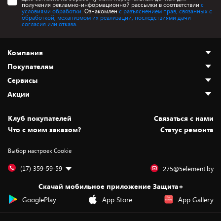
получения рекламно-информационной рассылки в соответствии
с
условиями обработки.
Ознакомлен
с разъяснением прав, связанных с
обработкой, механизмом их реализации, последствиями дачи
согласия или отказа.
Компания
Покупателям
О нас
Сервисы
Адреса магазинов
Как сделать заказ
Акции
Новости
Оплата и доставка
Программа «Защита+»
Статьи и обзоры
Безналичный расчёт
Установка техники
Скидки и промокоды
Клуб покупателей
Cвязаться с нами
Вакансии
Обмен и возврат товара
Для игровых консолей
Белорусские товары
Что с моим заказом?
Статус ремонта
Контакты
Юридическая информация
Подписки на видеосервисы
Подарки
Выбор настроек Cookie
Дай пять добру!
Обработка персональных данных
Для мобильных устройств
Бонусы
Подарочные карты
Для компьютеров
Оплата частями
(17) 359-59-59
275@5element.by
Утилизация старой техники
Предзаказы
Скачай мобильное приложение Защита+
Сервисные центры
Новинки
GooglePlay
App Store
App Gallery
Уценка