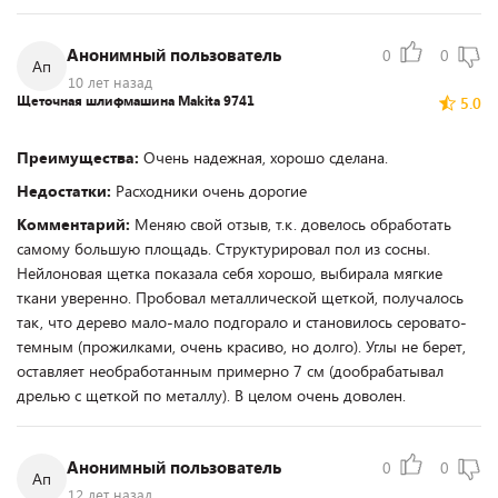
Анонимный пользователь
0
0
Ап
10 лет назад
Щеточная шлифмашина Makita 9741
5.0
Преимущества:
Очень надежная, хорошо сделана.
Недостатки:
Расходники очень дорогие
Комментарий:
Меняю свой отзыв, т.к. довелось обработать
самому большую площадь. Структурировал пол из сосны.
Нейлоновая щетка показала себя хорошо, выбирала мягкие
ткани уверенно. Пробовал металлической щеткой, получалось
так, что дерево мало-мало подгорало и становилось серовато-
темным (прожилками, очень красиво, но долго). Углы не берет,
оставляет необработанным примерно 7 см (дообрабатывал
дрелью с щеткой по металлу). В целом очень доволен.
Анонимный пользователь
0
0
Ап
12 лет назад