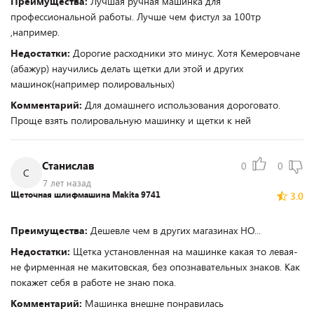
Преимущества:
Лучшая ручная машинка для
профессиональной работы. Лучше чем фистул за 100тр
,например.
Недостатки:
Дорогие расходники это минус. Хотя Кемеровчане
(абажур) научились делать щетки дли этой и других
машинок(например полировальных)
Комментарий:
Для домашнего использования дороговато.
Проще взять полировальную машинку и щетки к ней
Станислав
0
0
С
7 лет назад
Щеточная шлифмашина Makita 9741
3.0
Преимущества:
Дешевле чем в других магазинах НО...
Недостатки:
Щетка установленная на машинке какая то левая-
не фирменная не макитовская, без опознавательных знаков. Как
покажет себя в работе не знаю пока.
Комментарий:
Машинка внешне понравилась