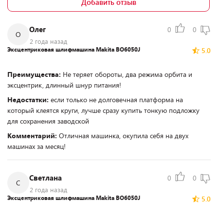
Добавить отзыв
Олег
0
0
О
2 года назад
Эксцентриковая шлифмашина Makita BO6050J
5.0
Преимущества:
Не теряет обороты, два режима орбита и
эксцентрик, длинный шнур питания!
Недостатки:
если только не долговечная платформа на
который клеятся круги, лучше сразу купить тонкую подложку
для сохранения заводской
Комментарий:
Отличная машинка, окупила себя на двух
машинах за месяц!
Светлана
0
0
С
2 года назад
Эксцентриковая шлифмашина Makita BO6050J
5.0