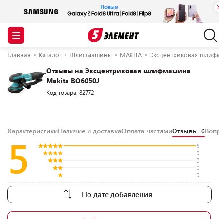
Главная
Каталог
Шлифмашины
MAKITA
Эксцентриковая шлифм
Отзывы на Эксцентриковая шлифмашина
Makita BO6050J
Код товара: 82772
Характеристики
Наличие и доставка
Оплата частями
Отзывы
Воп
6
5
6
0
0
0
0
По дате добавления