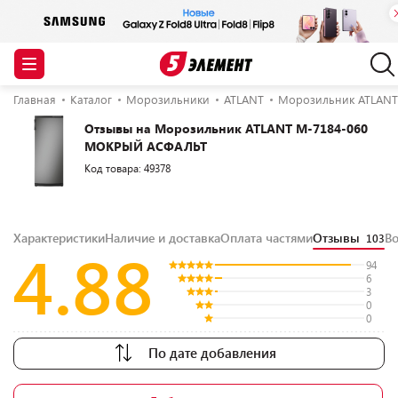
Главная
Каталог
Морозильники
ATLANT
Морозильник ATLAN
Отзывы на Морозильник ATLANT М-7184-060
МОКРЫЙ АСФАЛЬТ
Код товара: 49378
Характеристики
Наличие и доставка
Оплата частями
Отзывы
В
103
4.88
94
6
3
0
0
По дате добавления