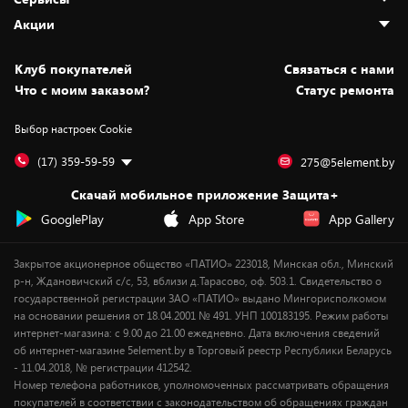
Адреса магазинов
Как сделать заказ
Акции
Новости
Оплата и доставка
Программа «Защита+»
Статьи и обзоры
Безналичный расчёт
Установка техники
Скидки и промокоды
Клуб покупателей
Cвязаться с нами
Вакансии
Обмен и возврат товара
Для игровых консолей
Белорусские товары
Что с моим заказом?
Статус ремонта
Контакты
Юридическая информация
Подписки на видеосервисы
Подарки
Выбор настроек Cookie
Дай пять добру!
Обработка персональных данных
Для мобильных устройств
Бонусы
Подарочные карты
Для компьютеров
Оплата частями
(17) 359-59-59
275@5element.by
Утилизация старой техники
Предзаказы
Скачай мобильное приложение Защита+
Сервисные центры
Новинки
GooglePlay
App Store
App Gallery
Уценка
Закрытое акционерное общество «ПАТИО» 223018, Минская обл., Минский
р-н, Ждановичский с/с, 53, вблизи д.Тарасово, оф. 503.1. Свидетельство о
государственной регистрации ЗАО «ПАТИО» выдано Мингорисполкомом
на основании решения от 18.04.2001 № 491. УНП 100183195. Режим работы
интернет-магазина: с 9.00 до 21.00 ежедневно. Дата включения сведений
об интернет-магазине 5element.by в Торговый реестр Республики Беларусь
- 11.04.2018, № регистрации 412542.
Номер телефона работников, уполномоченных рассматривать обращения
покупателей в соответствии с законодательством об обращениях граждан