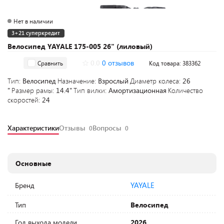
Нет в наличии
3+21 суперкредит
Велосипед YAYALE 175-005 26" (лиловый)
0.0
0 отзывов
Сравнить
Код товара: 383362
Тип:
Велосипед
Назначение:
Взрослый
Диаметр колеса:
26
"
Размер рамы:
14.4"
Тип вилки:
Амортизационная
Количество
скоростей:
24
Характеристики
Отзывы
Вопросы
0
0
Основные
YAYALE
Бренд
Тип
Велосипед
Год выхода модели
2026