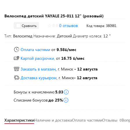
Велосипед детский YAYALE 25-011 12" (розовый)
0.0
0 отзывов
Сравнить
Код товара: 380981
Тип:
Велосипед
Назначение:
Детский
Диаметр колеса:
12 "
Оплата частями
от
9.58
/мес
Картой рассрочки,
от
16.75
/мес
Заказать в магазин
, г. Минск
- 12 августа
Доставка курьером
, г. Минск
- 12 августа
Бонусы к начислению:
5.03
Списание бонусов:
до 25%
Характеристики
Наличие и доставка
Оплата частями
Отзывы
Воп
0