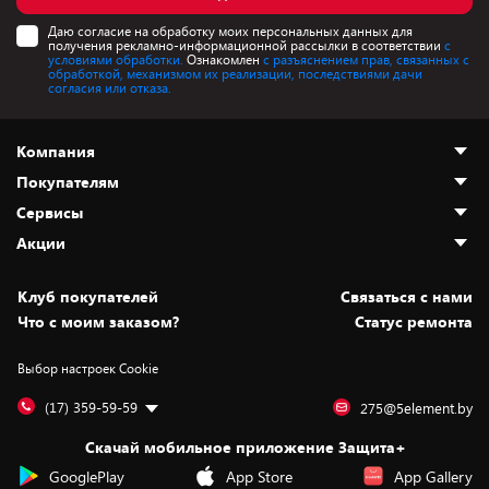
Даю согласие на обработку моих персональных данных для
получения рекламно-информационной рассылки в соответствии
с
условиями обработки.
Ознакомлен
с разъяснением прав, связанных с
обработкой, механизмом их реализации, последствиями дачи
согласия или отказа.
Компания
Покупателям
О нас
Сервисы
Адреса магазинов
Как сделать заказ
Акции
Новости
Оплата и доставка
Программа «Защита+»
Статьи и обзоры
Безналичный расчёт
Установка техники
Скидки и промокоды
Клуб покупателей
Cвязаться с нами
Вакансии
Обмен и возврат товара
Для игровых консолей
Белорусские товары
Что с моим заказом?
Статус ремонта
Контакты
Юридическая информация
Подписки на видеосервисы
Подарки
Выбор настроек Cookie
Дай пять добру!
Обработка персональных данных
Для мобильных устройств
Бонусы
Подарочные карты
Для компьютеров
Оплата частями
(17) 359-59-59
275@5element.by
Утилизация старой техники
Предзаказы
Скачай мобильное приложение Защита+
Сервисные центры
Новинки
GooglePlay
App Store
App Gallery