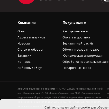
Компания
Покупателям
О нас
Как сделать заказ
Адреса магазинов
Оплата и доставка
Новости
Безналичный расчёт
Статьи и обзоры
Обмен и возврат товара
Вакансии
Юридическая информация
Контакты
Обработка персональных дан
Дай пять добру!
Подарочные карты
Закрытое акционерное общество «ПАТИО» 223018, Минская обл., Минский
Н
р-н, Ждановичский с/с, 53, вблизи д.Тарасово, оф. 503.1. Свидетельство о
п
государственной регистрации ЗАО «ПАТИО» выдано Мингорисполкомом
ю
на основании решения от 18.04.2001 № 491. УНП 100183195. Режим работы
о
интернет-магазина: с 9.00 до 21.00 ежедневно. Дата включения сведений об
в
Cайт использует файлы cookie для обеспеч