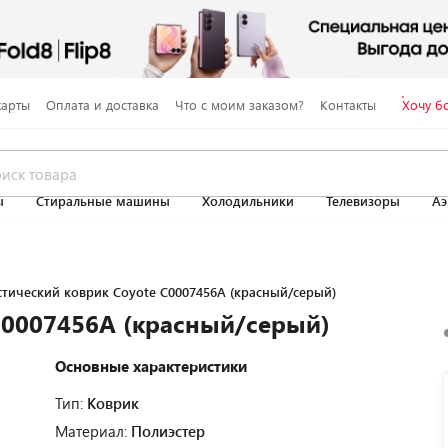
карты
Оплата и доставка
Что с моим заказом?
Контакты
Хочу б
ы
Стиральные машины
Холодильники
Телевизоры
Аэ
стический коврик Coyote C0007456A (красный/серый)
C0007456A (красный/серый)
Основные характеристики
Тип:
Коврик
Материал:
Полиэстер