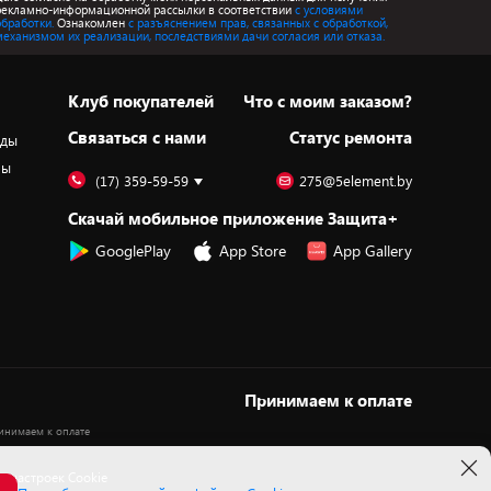
рекламно-информационной рассылки в соответствии
с условиями
обработки.
Ознакомлен
с разъяснением прав, связанных с обработкой,
механизмом их реализации, последствиями дачи согласия или отказа.
Клуб покупателей
Что с моим заказом?
Cвязаться с нами
Статус ремонта
оды
ры
(17) 359-59-59
275@5element.by
Скачай мобильное приложение Защита+
GooglePlay
App Store
App Gallery
Принимаем к оплате
 настроек Cookie