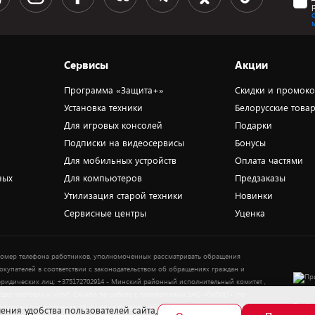
Сервисы
Акции
Программа «Защита+»
Скидки и промок
Установка техники
Белорусские това
Для игровых консолей
Подарки
Подписки на видеосервисы
Бонусы
Для мобильных устройств
Оплата частями
ных
Для компьютеров
Предзаказы
Утилизация старой техники
Новинки
Сервисные центры
Уценка
омер телефона работников, уполномоченных рассматривать обращения
окупателей в соответствии с законодательством об обращениях граждан и
ридических лиц: +375172702914 - Минский районный исполнительный комитет ,
тдел торговли и услуг. Служба по работе с покупателями ЗАО «ПАТИО» (по
Выбор
опросам рассмотрения обращения покупателей о нарушении их прав): Тел.:
ения удобства пользователей сайта,