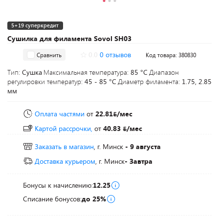
5+19 суперкредит
Сушилка для филамента Sovol SH03
0.0
0 отзывов
Сравнить
Код товара: 380830
Тип:
Сушка
Максимальная температура:
85 °C
Диапазон
регулировки температур:
45 - 85 °C
Диаметр филамента:
1.75, 2.85
мм
Оплата частями
от
22.81
/мес
Картой рассрочки,
от
40.83
/мес
Заказать в магазин
, г. Минск
- 9 августа
Доставка курьером
, г. Минск
- Завтра
Бонусы к начислению:
12.25
Списание бонусов:
до 25%