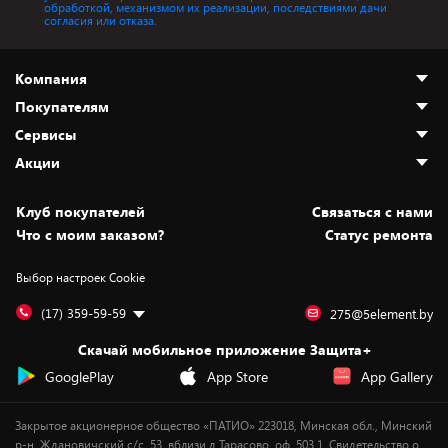
обработкой, механизмом их реализации, последствиями дачи
согласия или отказа.
Компания
Покупателям
О нас
Сервисы
Адреса магазинов
Как сделать заказ
Акции
Новости
Оплата и доставка
Программа «Защита+»
Статьи и обзоры
Безналичный расчёт
Установка техники
Скидки и промокоды
Клуб покупателей
Cвязаться с нами
Вакансии
Обмен и возврат товара
Для игровых консолей
Белорусские товары
Что с моим заказом?
Статус ремонта
Контакты
Юридическая информация
Подписки на видеосервисы
Подарки
Выбор настроек Cookie
Дай пять добру!
Обработка персональных данных
Для мобильных устройств
Бонусы
Подарочные карты
Для компьютеров
Оплата частями
(17) 359-59-59
275@5element.by
Утилизация старой техники
Новинки
Скачай мобильное приложение Защита+
Сервисные центры
Уценка
GooglePlay
App Store
App Gallery
Закрытое акционерное общество «ПАТИО» 223018, Минская обл., Минский
р-н, Ждановичский с/с, 53, вблизи д.Тарасово, оф. 503.1. Свидетельство о