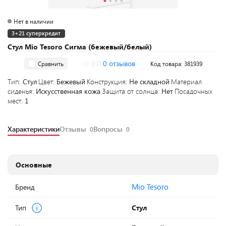
Нет в наличии
3+21 суперкредит
Стул Mio Tesoro Сигма (бежевый/белый)
0.0
0 отзывов
Сравнить
Код товара: 381939
Тип:
Стул
Цвет:
Бежевый
Конструкция:
Не складной
Материал
сиденья:
Искусственная кожа
Защита от солнца:
Нет
Посадочных
мест:
1
Характеристики
Отзывы
Вопросы
0
0
Основные
Mio Tesoro
Бренд
Тип
Стул