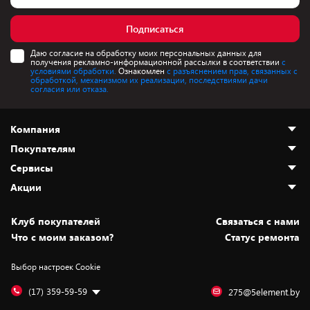
Подписаться
Даю согласие на обработку моих персональных данных для
получения рекламно-информационной рассылки в соответствии
с
условиями обработки.
Ознакомлен
с разъяснением прав, связанных с
обработкой, механизмом их реализации, последствиями дачи
согласия или отказа.
Компания
Покупателям
О нас
Сервисы
Адреса магазинов
Как сделать заказ
Акции
Новости
Оплата и доставка
Программа «Защита+»
Статьи и обзоры
Безналичный расчёт
Установка техники
Скидки и промокоды
Клуб покупателей
Cвязаться с нами
Вакансии
Обмен и возврат товара
Для игровых консолей
Белорусские товары
Что с моим заказом?
Статус ремонта
Контакты
Юридическая информация
Подписки на видеосервисы
Подарки
Выбор настроек Cookie
Дай пять добру!
Обработка персональных данных
Для мобильных устройств
Бонусы
Подарочные карты
Для компьютеров
Оплата частями
(17) 359-59-59
275@5element.by
Утилизация старой техники