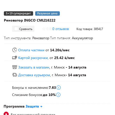
5+19 суперкредит
Разумная цена
Реноватор INGCO CMLI16222
0.0
0 отзывов
Сравнить
Код товара: 385417
Тип инструмента:
Реноватор
Тип питания:
Аккумулятор
Оплата частями
от
14.20
/мес
Картой рассрочки,
от
25.42
/мес
Заказать в магазин
, г. Минск
- 14 августа
Доставка курьером
, г. Минск
- 14 августа
Бонусы к начислению:
7.63
Списание бонусов:
до 10%
Программа
Защита +
Без расширенной гарантии