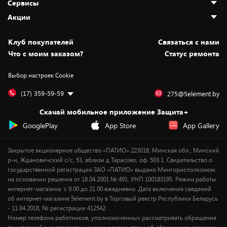
Сервисы
Адреса магазинов
Как сделать заказ
Акции
Новости
Оплата и доставка
Программа «Защита+»
Статьи и обзоры
Безналичный расчёт
Установка техники
Скидки и промокоды
Клуб покупателей
Cвязаться с нами
Вакансии
Обмен и возврат товара
Для игровых консолей
Белорусские товары
Что с моим заказом?
Статус ремонта
Контакты
Юридическая информация
Подписки на видеосервисы
Подарки
Выбор настроек Cookie
Дай пять добру!
Обработка персональных данных
Для мобильных устройств
Бонусы
Подарочные карты
Для компьютеров
Оплата частями
(17) 359-59-59
275@5element.by
Утилизация старой техники
Новинки
Скачай мобильное приложение Защита+
Сервисные центры
Уценка
GooglePlay
App Store
App Gallery
Закрытое акционерное общество «ПАТИО» 223018, Минская обл., Минский
р-н, Ждановичский с/с, 53, вблизи д.Тарасово, оф. 503.1. Свидетельство о
государственной регистрации ЗАО «ПАТИО» выдано Мингорисполкомом
на основании решения от 18.04.2001 № 491. УНП 100183195. Режим работы
интернет-магазина: с 9.00 до 21.00 ежедневно. Дата включения сведений
об интернет-магазине 5element.by в Торговый реестр Республики Беларусь
- 11.04.2018, № регистрации 412542.
Номер телефона работников, уполномоченных рассматривать обращения