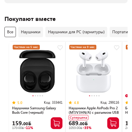
Покупают вместе
Все
Наушники
Наушники для PC (гарнитуры)
Портативн
Частями на 5 мес.
Частями на 9 мес.
Час
В
Код:
333441
Код:
299116
5.0
4.8
Наушники Samsung Galaxy
Наушники Apple AirPods Pro 2
Бес
Buds Core (черный)
(MTJV3HN/A) с разъемом USB
HUA
Type-C
(ро
Суперцена
159.
689.
16
00
00
179.00
-11%
1059.00
-35%
249.