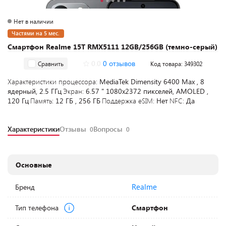
Нет в наличии
Частями на 5 мес.
Смартфон Realme 15T RMX5111 12GB/256GB (темно-серый)
0.0
0 отзывов
Сравнить
Код товара: 349302
Характеристики процессора:
MediaTek Dimensity 6400 Max , 8
ядерный, 2.5 ГГц
Экран:
6.57 " 1080x2372 пикселей, AMOLED ,
120 Гц
Память:
12 ГБ , 256 ГБ
Поддержка eSIM:
Нет
NFC:
Да
Характеристики
Отзывы
Вопросы
0
0
Основные
Realme
Бренд
Тип телефона
Смартфон