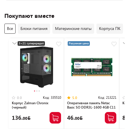
Покупают вместе
Все
Блоки питания
Материнские платы
Корпуса ПК
3+21 суперкредит
Разумная цена
Разумная цена
Код:
335510
Код:
213221
0.0
5.0
Корпус Zalman Chronix
Оперативная память Netac
Кор
(черный)
Basic SO DDR3L-1600 4GB C11
NTBSD3N16SP-04
136.
46.
86
00
00