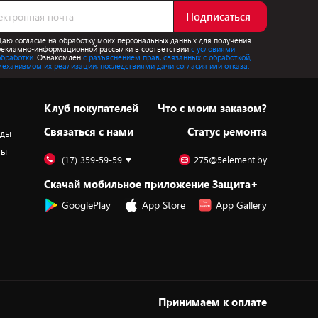
Подписаться
Даю согласие на обработку моих персональных данных для получения
рекламно-информационной рассылки в соответствии
с условиями
обработки.
Ознакомлен
с разъяснением прав, связанных с обработкой,
механизмом их реализации, последствиями дачи согласия или отказа.
Клуб покупателей
Что с моим заказом?
Cвязаться с нами
Статус ремонта
оды
ры
(17) 359-59-59
275@5element.by
Скачай мобильное приложение Защита+
GooglePlay
App Store
App Gallery
Принимаем к оплате