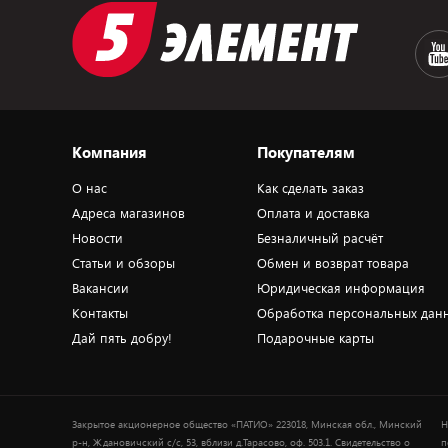
Компания
Покупателям
О нас
Как сделать заказ
Адреса магазинов
Оплата и доставка
Новости
Безналичный расчёт
Статьи и обзоры
Обмен и возврат товара
Вакансии
Юридическая информация
Контакты
Обработка персональных дан
Дай пять добру!
Подарочные карты
Закрытое акционерное общество «ПАТИО» 223018, Минская обл., Минский
Н
р-н, Ждановичский с/с, 53, вблизи д.Тарасово, оф. 503.1. Свидетельство о
п