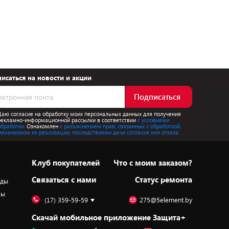
исаться на новости и акции
Подписаться
Даю согласие на обработку моих персональных данных для получения
рекламно-информационной рассылки в соответствии
с условиями
обработки.
Ознакомлен
с разъяснением прав, связанных с обработкой,
механизмом их реализации, последствиями дачи согласия или отказа.
Клуб покупателей
Что с моим заказом?
Cвязаться с нами
Статус ремонта
оды
ры
(17) 359-59-59
275@5element.by
Скачай мобильное приложение Защита+