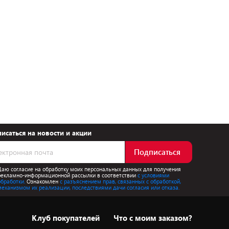
исаться на новости и акции
Подписаться
Даю согласие на обработку моих персональных данных для получения
рекламно-информационной рассылки в соответствии
с условиями
обработки.
Ознакомлен
с разъяснением прав, связанных с обработкой,
механизмом их реализации, последствиями дачи согласия или отказа.
Клуб покупателей
Что с моим заказом?