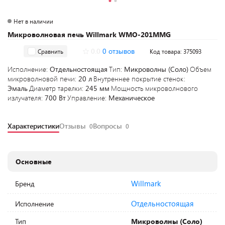
Нет в наличии
Микроволновая печь Willmark WMO-201MMG
0.0
0 отзывов
Сравнить
Код товара: 375093
Исполнение:
Отдельностоящая
Тип:
Микроволны (Соло)
Объем
микроволновой печи:
20 л
Внутреннее покрытие стенок:
Эмаль
Диаметр тарелки:
245 мм
Мощность микроволнового
излучателя:
700 Вт
Управление:
Механическое
Характеристики
Отзывы
Вопросы
0
0
Основные
Willmark
Бренд
Отдельностоящая
Исполнение
Тип
Микроволны (Соло)