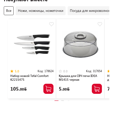
Все
Ножи, ножницы, ножеточки
Посуда для микроволновы
Код:
178624
Код:
317654
5.0
0.0
Набор ножей Tefal Сomfort
Крышка для СВЧ печи IDEA
Наб
K221S475
М1415 черная
доск
189
105.
5.
79
00
00