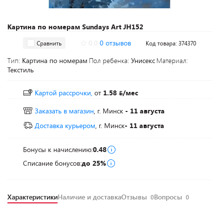
Картина по номерам Sundays Art JH152
0.0
0 отзывов
Сравнить
Код товара: 374370
Тип:
Картина по номерам
Пол ребенка:
Унисекс
Материал:
Текстиль
Картой рассрочки,
от
1.58
/мес
Заказать в магазин
, г. Минск
- 11 августа
Доставка курьером
, г. Минск
- 11 августа
Бонусы к начислению:
0.48
Списание бонусов:
до 25%
Характеристики
Наличие и доставка
Отзывы
Вопросы
0
0