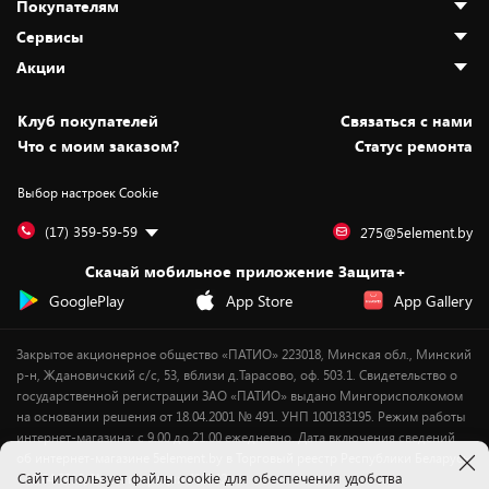
Покупателям
О нас
Сервисы
Адреса магазинов
Как сделать заказ
Акции
Новости
Оплата и доставка
Программа «Защита+»
Статьи и обзоры
Безналичный расчёт
Установка техники
Скидки и промокоды
Клуб покупателей
Cвязаться с нами
Вакансии
Обмен и возврат товара
Для игровых консолей
Белорусские товары
Что с моим заказом?
Статус ремонта
Контакты
Юридическая информация
Подписки на видеосервисы
Подарки
Выбор настроек Cookie
Дай пять добру!
Обработка персональных данных
Для мобильных устройств
Бонусы
Подарочные карты
Для компьютеров
Оплата частями
(17) 359-59-59
275@5element.by
Утилизация старой техники
Новинки
Скачай мобильное приложение Защита+
Сервисные центры
Уценка
GooglePlay
App Store
App Gallery
Закрытое акционерное общество «ПАТИО» 223018, Минская обл., Минский
р-н, Ждановичский с/с, 53, вблизи д.Тарасово, оф. 503.1. Свидетельство о
государственной регистрации ЗАО «ПАТИО» выдано Мингорисполкомом
на основании решения от 18.04.2001 № 491. УНП 100183195. Режим работы
интернет-магазина: с 9.00 до 21.00 ежедневно. Дата включения сведений
об интернет-магазине 5element.by в Торговый реестр Республики Беларусь
Cайт использует файлы cookie для обеспечения удобства
- 11.04.2018, № регистрации 412542.