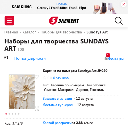
Главная
Каталог
Наборы для творчества
Sundays Art
Наборы для творчества SUNDAYS
ART
1
По популярности
Фильтры
Картина по номерам Sundays Art JH080
0.0
0 отзывов
Тип:
Картина по номерам
Пол ребенка:
Унисекс
Материал:
Дерево, Текстиль
Заказать в магазин
- 12 августа
Доставка курьером
- 12 августа
Картой рассрочки
от
2,33
/мес
Код: 374278