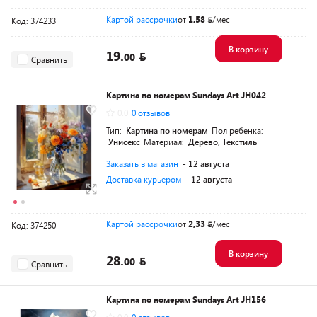
Картой рассрочки
от
1,58
/мес
Код: 374233
В корзину
19.
00
Сравнить
Картина по номерам Sundays Art JH042
0.0
0 отзывов
Тип:
Картина по номерам
Пол ребенка:
Унисекс
Материал:
Дерево, Текстиль
Заказать в магазин
- 12 августа
Доставка курьером
- 12 августа
Картой рассрочки
от
2,33
/мес
Код: 374250
В корзину
28.
00
Сравнить
Картина по номерам Sundays Art JH156