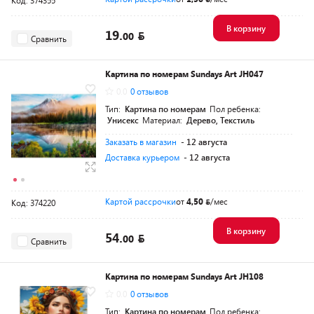
Код: 374355
В корзину
19.
00
Сравнить
Картина по номерам Sundays Art JH047
0.0
0 отзывов
Тип:
Картина по номерам
Пол ребенка:
Унисекс
Материал:
Дерево, Текстиль
Заказать в магазин
- 12 августа
Доставка курьером
- 12 августа
Картой рассрочки
от
4,50
/мес
Код: 374220
В корзину
54.
00
Сравнить
Картина по номерам Sundays Art JH108
0.0
0 отзывов
Тип:
Картина по номерам
Пол ребенка: