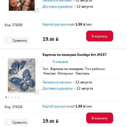
Заказать в магазин
- 12 августа
Доставка курьером
- 12 августа
Картой рассрочки
от
1,58
/мес
Код: 374309
В корзину
19.
00
Сравнить
Картина по номерам Sundays Art JH157
0.0
0 отзывов
Тип:
Картина по номерам
Пол ребенка:
Унисекс
Материал:
Текстиль
Заказать в магазин
- 12 августа
Доставка курьером
- 12 августа
Картой рассрочки
от
1,58
/мес
Код: 374326
В корзину
19.
00
Сравнить