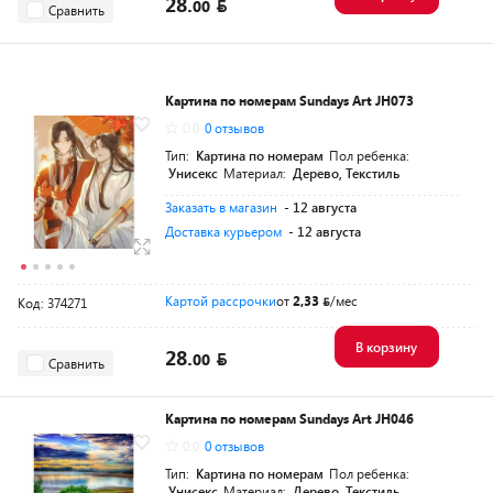
28.
00
Сравнить
Картина по номерам Sundays Art JH073
0.0
0 отзывов
Тип:
Картина по номерам
Пол ребенка:
Унисекс
Материал:
Дерево, Текстиль
Заказать в магазин
- 12 августа
Доставка курьером
- 12 августа
Картой рассрочки
от
2,33
/мес
Код: 374271
В корзину
28.
00
Сравнить
Картина по номерам Sundays Art JH046
0.0
0 отзывов
Тип:
Картина по номерам
Пол ребенка:
Унисекс
Материал:
Дерево, Текстиль