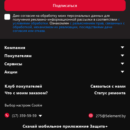
Подписаться
Даю согласие на обработку моих персональных данных для
получения рекламно-информационной рассылки в соответствии
с
условиями обработки.
Ознакомлен
с разъяснением прав, связанных с
обработкой, механизмом их реализации, последствиями дачи
согласия или отказа.
Компания
Покупателям
О нас
Сервисы
Адреса магазинов
Как сделать заказ
Акции
Новости
Оплата и доставка
Программа «Защита+»
Статьи и обзоры
Безналичный расчёт
Установка техники
Скидки и промокоды
Клуб покупателей
Cвязаться с нами
Вакансии
Обмен и возврат товара
Для игровых консолей
Белорусские товары
Что с моим заказом?
Статус ремонта
Контакты
Юридическая информация
Подписки на видеосервисы
Подарки
Выбор настроек Cookie
Дай пять добру!
Обработка персональных данных
Для мобильных устройств
Бонусы
Подарочные карты
Для компьютеров
Оплата частями
(17) 359-59-59
275@5element.by
Утилизация старой техники
Предзаказы
Скачай мобильное приложение Защита+