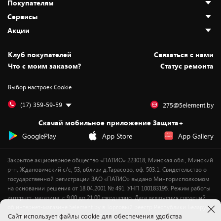
Покупателям
О нас
Сервисы
Адреса магазинов
Как сделать заказ
Акции
Новости
Оплата и доставка
Программа «Защита+»
Статьи и обзоры
Безналичный расчёт
Установка техники
Скидки и промокоды
Клуб покупателей
Cвязаться с нами
Вакансии
Обмен и возврат товара
Для игровых консолей
Белорусские товары
Что с моим заказом?
Статус ремонта
Контакты
Юридическая информация
Подписки на видеосервисы
Подарки
Выбор настроек Cookie
Дай пять добру!
Обработка персональных данных
Для мобильных устройств
Бонусы
Подарочные карты
Для компьютеров
Оплата частями
(17) 359-59-59
275@5element.by
Утилизация старой техники
Новинки
Скачай мобильное приложение Защита+
Сервисные центры
Уценка
GooglePlay
App Store
App Gallery
Закрытое акционерное общество «ПАТИО» 223018, Минская обл., Минский
р-н, Ждановичский с/с, 53, вблизи д.Тарасово, оф. 503.1. Свидетельство о
государственной регистрации ЗАО «ПАТИО» выдано Мингорисполкомом
на основании решения от 18.04.2001 № 491. УНП 100183195. Режим работы
интернет-магазина: с 9.00 до 21.00 ежедневно. Дата включения сведений
об интернет-магазине 5element.by в Торговый реестр Республики Беларусь
Cайт использует файлы cookie для обеспечения удобства
- 11.04.2018, № регистрации 412542.