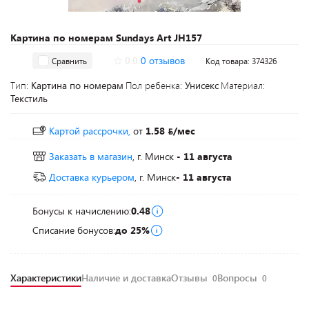
Картина по номерам Sundays Art JH157
0.0
0 отзывов
Сравнить
Код товара: 374326
Тип:
Картина по номерам
Пол ребенка:
Унисекс
Материал:
Текстиль
Картой рассрочки,
от
1.58
/мес
Заказать в магазин
, г. Минск
- 11 августа
Доставка курьером
, г. Минск
- 11 августа
Бонусы к начислению:
0.48
Списание бонусов:
до 25%
Характеристики
Наличие и доставка
Отзывы
Вопросы
0
0