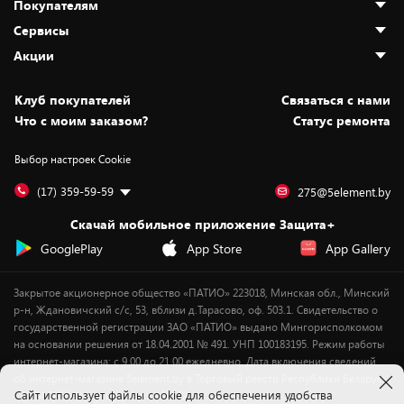
Покупателям
О нас
Сервисы
Адреса магазинов
Как сделать заказ
Акции
Новости
Оплата и доставка
Программа «Защита+»
Статьи и обзоры
Безналичный расчёт
Установка техники
Скидки и промокоды
Клуб покупателей
Cвязаться с нами
Вакансии
Обмен и возврат товара
Для игровых консолей
Белорусские товары
Что с моим заказом?
Статус ремонта
Контакты
Юридическая информация
Подписки на видеосервисы
Подарки
Выбор настроек Cookie
Дай пять добру!
Обработка персональных данных
Для мобильных устройств
Бонусы
Подарочные карты
Для компьютеров
Оплата частями
(17) 359-59-59
275@5element.by
Утилизация старой техники
Новинки
Скачай мобильное приложение Защита+
Сервисные центры
Уценка
GooglePlay
App Store
App Gallery
Закрытое акционерное общество «ПАТИО» 223018, Минская обл., Минский
р-н, Ждановичский с/с, 53, вблизи д.Тарасово, оф. 503.1. Свидетельство о
государственной регистрации ЗАО «ПАТИО» выдано Мингорисполкомом
на основании решения от 18.04.2001 № 491. УНП 100183195. Режим работы
интернет-магазина: с 9.00 до 21.00 ежедневно. Дата включения сведений
об интернет-магазине 5element.by в Торговый реестр Республики Беларусь
Cайт использует файлы cookie для обеспечения удобства
- 11.04.2018, № регистрации 412542.