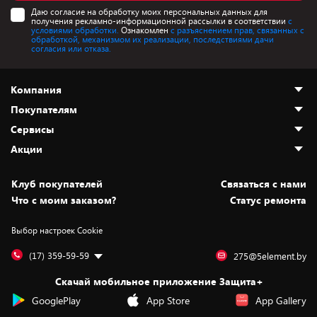
Даю согласие на обработку моих персональных данных для
получения рекламно-информационной рассылки в соответствии
с
условиями обработки.
Ознакомлен
с разъяснением прав, связанных с
обработкой, механизмом их реализации, последствиями дачи
согласия или отказа.
Компания
Покупателям
О нас
Сервисы
Адреса магазинов
Как сделать заказ
Акции
Новости
Оплата и доставка
Программа «Защита+»
Статьи и обзоры
Безналичный расчёт
Установка техники
Скидки и промокоды
Клуб покупателей
Cвязаться с нами
Вакансии
Обмен и возврат товара
Для игровых консолей
Белорусские товары
Что с моим заказом?
Статус ремонта
Контакты
Юридическая информация
Подписки на видеосервисы
Подарки
Выбор настроек Cookie
Дай пять добру!
Обработка персональных данных
Для мобильных устройств
Бонусы
Подарочные карты
Для компьютеров
Оплата частями
(17) 359-59-59
275@5element.by
Утилизация старой техники
Новинки
Скачай мобильное приложение Защита+
Сервисные центры
Уценка
GooglePlay
App Store
App Gallery