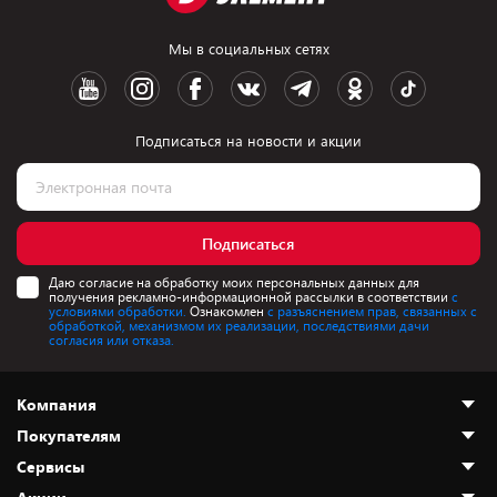
Мы в социальных сетях
Подписаться на новости и акции
Подписаться
Даю согласие на обработку моих персональных данных для
получения рекламно-информационной рассылки в соответствии
с
условиями обработки.
Ознакомлен
с разъяснением прав, связанных с
обработкой, механизмом их реализации, последствиями дачи
согласия или отказа.
Компания
Покупателям
О нас
Сервисы
Адреса магазинов
Как сделать заказ