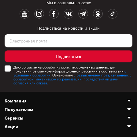
Мы в социальных сетях
Подписаться на новости и акции
Подписаться
Даю согласие на обработку моих персональных данных для
получения рекламно-информационной рассылки в соответствии
с
условиями обработки.
Ознакомлен
с разъяснением прав, связанных с
обработкой, механизмом их реализации, последствиями дачи
согласия или отказа.
Компания
Покупателям
О нас
Сервисы
Адреса магазинов
Как сделать заказ
Акции
Новости
Оплата и доставка
Программа «Защита+»