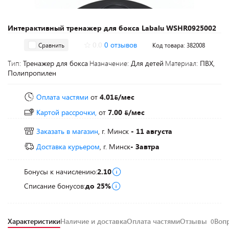
Интерактивный тренажер для бокса Labalu WSHR0925002
0.0
0 отзывов
Сравнить
Код товара: 382008
Тип:
Тренажер для бокса
Назначение:
Для детей
Материал:
ПВХ,
Полипропилен
Оплата частями
от
4.01
/мес
Картой рассрочки,
от
7.00
/мес
Заказать в магазин
, г. Минск
- 11 августа
Доставка курьером
, г. Минск
- Завтра
Бонусы к начислению:
2.10
Списание бонусов:
до 25%
Характеристики
Наличие и доставка
Оплата частями
Отзывы
Воп
0