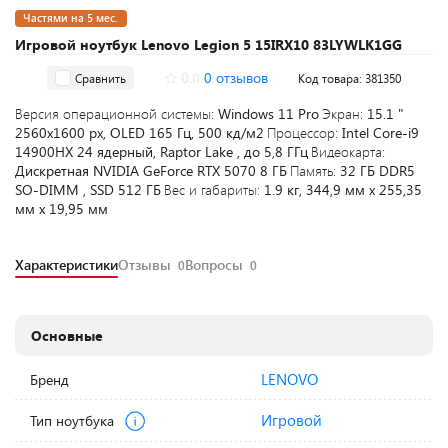
Частями на 5 мес.
Игровой ноутбук Lenovo Legion 5 15IRX10 83LYWLK1GG
0.0
0 отзывов
Сравнить
Код товара: 381350
Версия операционной системы:
Windows 11 Pro
Экран:
15.1 "
2560x1600 px, OLED 165 Гц, 500 кд/м2
Процессор:
Intel Core-i9
14900HX 24 ядерный, Raptor Lake , до 5,8 ГГц
Видеокарта:
Дискретная NVIDIA GeForce RTX 5070 8 ГБ
Память:
32 ГБ DDR5
SO-DIMM , SSD 512 ГБ
Вес и габариты:
1.9 кг, 344,9 мм х 255,35
мм х 19,95 мм
Характеристики
Отзывы
Вопросы
0
0
Основные
LENOVO
Бренд
Игровой
Тип ноутбука