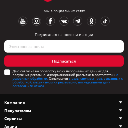
Мы в социальных сетях
Подписаться на новости и акции
Подписаться
Даю согласие на обработку моих персональных данных для
получения рекламно-информационной рассылки в соответствии
с
условиями обработки.
Ознакомлен
с разъяснением прав, связанных с
обработкой, механизмом их реализации, последствиями дачи
согласия или отказа.
Компания
Покупателям
О нас
Сервисы
Адреса магазинов
Как сделать заказ
Акции