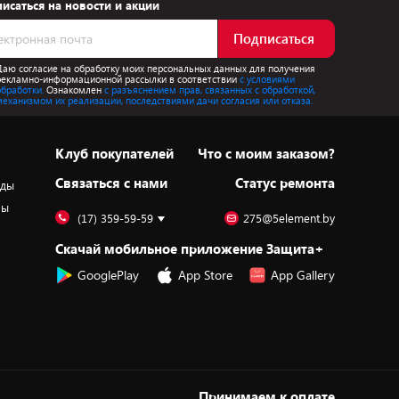
исаться на новости и акции
Подписаться
Даю согласие на обработку моих персональных данных для получения
рекламно-информационной рассылки в соответствии
с условиями
обработки.
Ознакомлен
с разъяснением прав, связанных с обработкой,
механизмом их реализации, последствиями дачи согласия или отказа.
Клуб покупателей
Что с моим заказом?
Cвязаться с нами
Статус ремонта
оды
ры
(17) 359-59-59
275@5element.by
Скачай мобильное приложение Защита+
GooglePlay
App Store
App Gallery
Принимаем к оплате