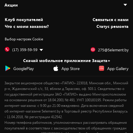
Адреса магазинов
Как сделать заказ
Акции
Новости
Оплата и доставка
Программа «Защита+»
Статьи и обзоры
Безналичный расчёт
Установка техники
Скидки и промокоды
Клуб покупателей
Cвязаться с нами
Вакансии
Обмен и возврат товара
Для игровых консолей
Белорусские товары
Что с моим заказом?
Статус ремонта
Контакты
Юридическая информация
Подписки на видеосервисы
Подарки
Выбор настроек Cookie
Дай пять добру!
Обработка персональных данных
Для мобильных устройств
Бонусы
Подарочные карты
Для компьютеров
Оплата частями
(17) 359-59-59
275@5element.by
Утилизация старой техники
Предзаказы
Скачай мобильное приложение Защита+
Сервисные центры
Новинки
GooglePlay
App Store
App Gallery
Уценка
Закрытое акционерное общество «ПАТИО» 223018, Минская обл., Минский
р-н, Ждановичский с/с, 53, вблизи д.Тарасово, оф. 503.1. Свидетельство о
государственной регистрации ЗАО «ПАТИО» выдано Мингорисполкомом
на основании решения от 18.04.2001 № 491. УНП 100183195. Режим работы
интернет-магазина: с 9.00 до 21.00 ежедневно. Дата включения сведений
об интернет-магазине 5element.by в Торговый реестр Республики Беларусь
- 11.04.2018, № регистрации 412542.
Номер телефона работников, уполномоченных рассматривать обращения
покупателей в соответствии с законодательством об обращениях граждан