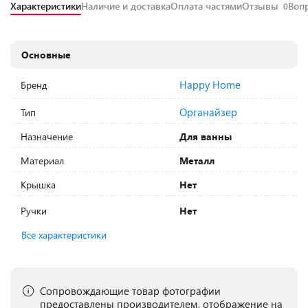
Характеристики
Наличие и доставка
Оплата частями
Отзывы
Воп
0
Основные
Happy Home
Бренд
Органайзер
Тип
Назначение
Для ванны
Материал
Металл
Крышка
Нет
Ручки
Нет
Все характеристики
Сопровождающие товар фотографии
предоставлены производителем, отображение на