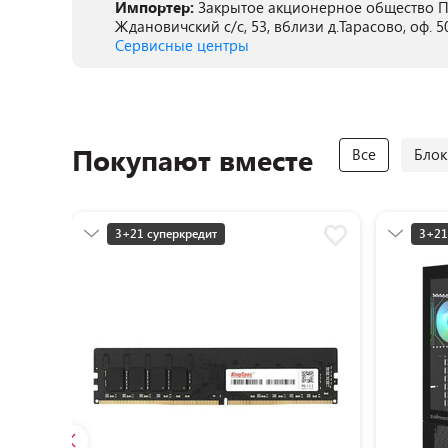
Импортер:
Закрытое акционерное общество ПА
Ждановичский с/с, 53, вблизи д.Тарасово, оф. 5
Сервисные центры
Покупают вместе
Все
Блок
3+21 суперкредит
3+21
Разумная цена
Разу