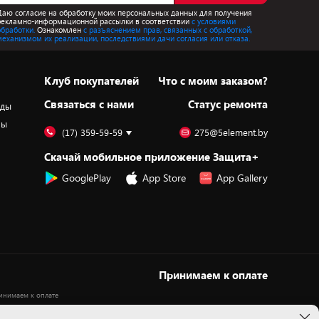
Даю согласие на обработку моих персональных данных для получения
рекламно-информационной рассылки в соответствии
с условиями
обработки.
Ознакомлен
с разъяснением прав, связанных с обработкой,
механизмом их реализации, последствиями дачи согласия или отказа.
Клуб покупателей
Что с моим заказом?
Cвязаться с нами
Статус ремонта
оды
ры
(17) 359-59-59
275@5element.by
Скачай мобильное приложение Защита+
GooglePlay
App Store
App Gallery
Принимаем к оплате