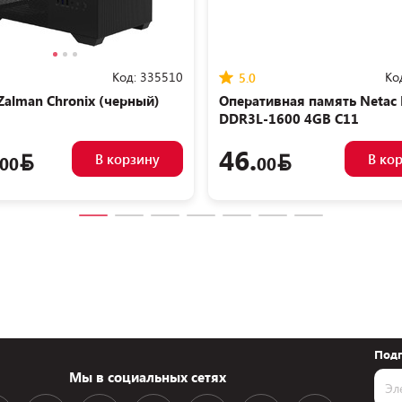
Код:
335510
Ко
5.0
Zalman Chronix (черный)
Оперативная память Netac 
DDR3L-1600 4GB C11
NTBSD3N16SP-04
46.
В корзину
В ко
00
00
Подп
Мы в социальных сетях