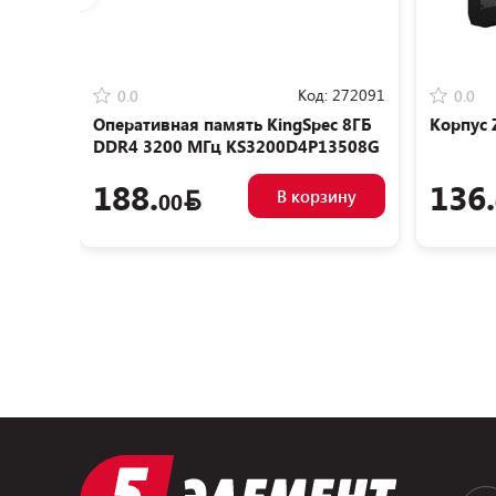
Код:
272091
0.0
0.0
Оперативная память KingSpec 8ГБ
Корпус 
DDR4 3200 МГц KS3200D4P13508G
188.
136.
В корзину
00