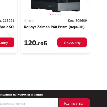
д:
213221
Код:
309609
0.0
0.0
Basic SO
Корпус Zalman P40 Prism (черный)
Корпу
120.
14
рзину
В корзину
00
исаться на новости и акции
Подписаться