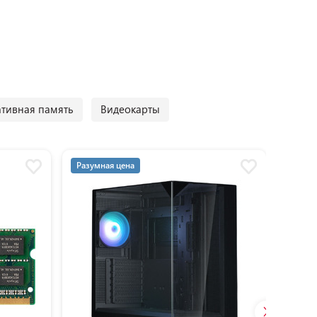
тивная память
Видеокарты
Разумная цена
Разум