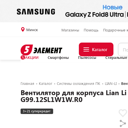
Минск
Магазины
Помощь
Подарочные 
Каталог
АКЦИИ
Смартфоны
Пылесосы
Стиральные
Главная
Каталог
Системы охлаждения ПК
LIAN-LI
Вен
Вентилятор для корпуса Lian Li 
G99.12SL1W1W.R0
3+21 суперкредит