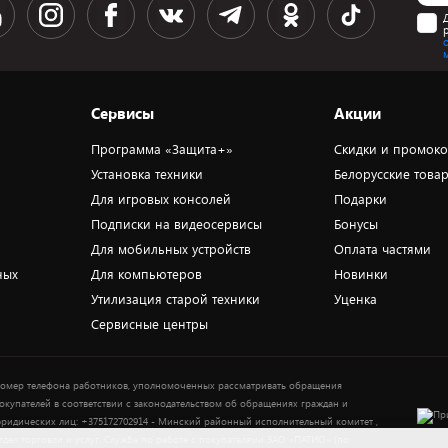
Сервисы
Акции
Программа «Защита+»
Скидки и промок
Установка техники
Белорусские това
Для игровых консолей
Подарки
Подписки на видеосервисы
Бонусы
Для мобильных устройств
Оплата частями
ных
Для компьютеров
Новинки
Утилизация старой техники
Уценка
Сервисные центры
омер телефона работников, уполномоченных рассматривать обращения
окупателей в соответствии с законодательством об обращениях граждан и
ридических лиц: +375172702914 - Минский районный исполнительный комитет ,
тдел торговли и услуг. Служба по работе с покупателями ЗАО «ПАТИО» (по