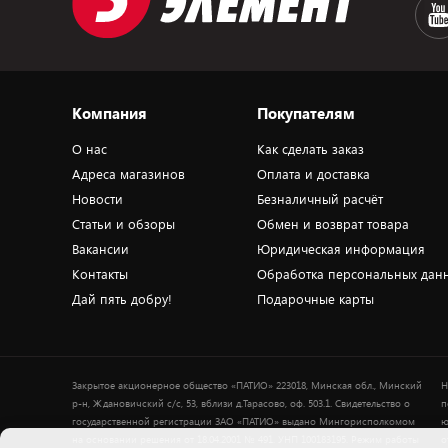
Компания
Покупателям
О нас
Как сделать заказ
Адреса магазинов
Оплата и доставка
Новости
Безналичный расчёт
Статьи и обзоры
Обмен и возврат товара
Вакансии
Юридическая информация
Контакты
Обработка персональных дан
Дай пять добру!
Подарочные карты
Закрытое акционерное общество «ПАТИО» 223018, Минская обл., Минский
Н
р-н, Ждановичский с/с, 53, вблизи д.Тарасово, оф. 503.1. Свидетельство о
п
государственной регистрации ЗАО «ПАТИО» выдано Мингорисполкомом
ю
на основании решения от 18.04.2001 № 491. УНП 100183195. Режим работы
о