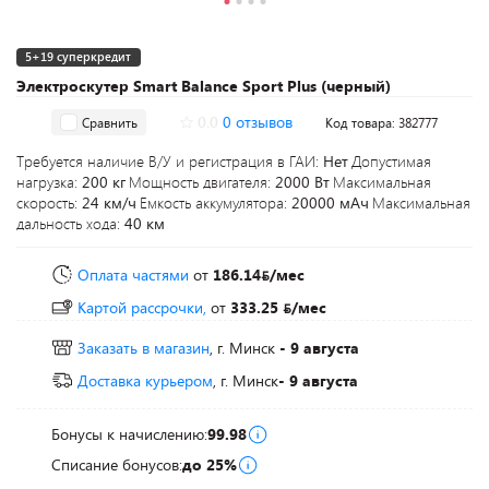
5+19 суперкредит
Электроскутер Smart Balance Sport Plus (черный)
0.0
0 отзывов
Сравнить
Код товара: 382777
Требуется наличие В/У и регистрация в ГАИ:
Нет
Допустимая
нагрузка:
200 кг
Мощность двигателя:
2000 Вт
Максимальная
скорость:
24 км/ч
Емкость аккумулятора:
20000 мАч
Максимальная
дальность хода:
40 км
Оплата частями
от
186.14
/мес
Картой рассрочки,
от
333.25
/мес
Заказать в магазин
, г. Минск
- 9 августа
Доставка курьером
, г. Минск
- 9 августа
Бонусы к начислению:
99.98
Списание бонусов:
до 25%