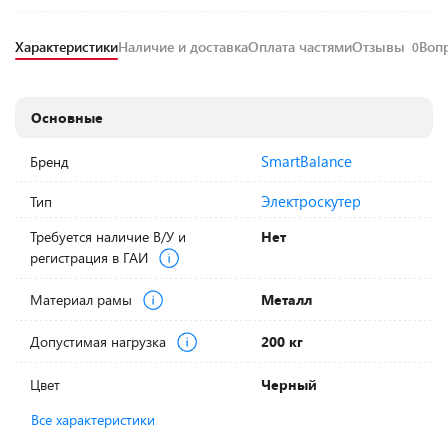
Характеристики
Наличие и доставка
Оплата частями
Отзывы
Воп
0
Основные
SmartBalance
Бренд
Электроскутер
Тип
Требуется наличие В/У и
Нет
регистрация в ГАИ
Материал рамы
Металл
Допустимая нагрузка
200 кг
Цвет
Черный
Все характеристики