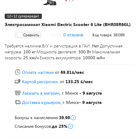
12+12 суперкредит
Электросамокат Xiaomi Electric Scooter 6 Lite (BHR08R6GL)
0.0
0 отзывов
Сравнить
Код товара: 383389
Требуется наличие В/У и регистрация в ГАИ:
Нет
Допустимая
нагрузка:
100 кг
Мощность двигателя:
300 Вт
Максимальная
скорость:
25 км/ч
Емкость аккумулятора:
10000 мАч
Оплата частями
от
69.81
/мес
Картой рассрочки,
от
133.25
/мес
Заказать в магазин
, г. Минск
- 9 августа
Доставка курьером
, г. Минск
- 9 августа
Бонусы к начислению:
39.98
Списание бонусов:
до 25%