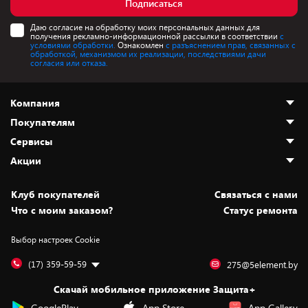
Подписаться
Даю согласие на обработку моих персональных данных для
получения рекламно-информационной рассылки в соответствии
с
условиями обработки.
Ознакомлен
с разъяснением прав, связанных с
обработкой, механизмом их реализации, последствиями дачи
согласия или отказа.
Компания
Покупателям
О нас
Сервисы
Адреса магазинов
Как сделать заказ
Акции
Новости
Оплата и доставка
Программа «Защита+»
Статьи и обзоры
Безналичный расчёт
Установка техники
Скидки и промокоды
Клуб покупателей
Cвязаться с нами
Вакансии
Обмен и возврат товара
Для игровых консолей
Белорусские товары
Что с моим заказом?
Статус ремонта
Контакты
Юридическая информация
Подписки на видеосервисы
Подарки
Выбор настроек Cookie
Дай пять добру!
Обработка персональных данных
Для мобильных устройств
Бонусы
Подарочные карты
Для компьютеров
Оплата частями
(17) 359-59-59
275@5element.by
Утилизация старой техники
Предзаказы
Скачай мобильное приложение Защита+
Сервисные центры
Новинки
GooglePlay
App Store
App Gallery