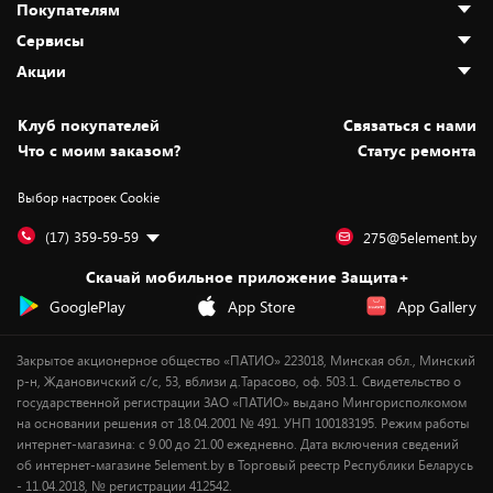
Покупателям
О нас
Сервисы
Адреса магазинов
Как сделать заказ
Акции
Новости
Оплата и доставка
Программа «Защита+»
Статьи и обзоры
Безналичный расчёт
Установка техники
Скидки и промокоды
Клуб покупателей
Cвязаться с нами
Вакансии
Обмен и возврат товара
Для игровых консолей
Белорусские товары
Что с моим заказом?
Статус ремонта
Контакты
Юридическая информация
Подписки на видеосервисы
Подарки
Выбор настроек Cookie
Дай пять добру!
Обработка персональных данных
Для мобильных устройств
Бонусы
Подарочные карты
Для компьютеров
Оплата частями
(17) 359-59-59
275@5element.by
Утилизация старой техники
Новинки
Скачай мобильное приложение Защита+
Сервисные центры
Уценка
GooglePlay
App Store
App Gallery
Закрытое акционерное общество «ПАТИО» 223018, Минская обл., Минский
р-н, Ждановичский с/с, 53, вблизи д.Тарасово, оф. 503.1. Свидетельство о
государственной регистрации ЗАО «ПАТИО» выдано Мингорисполкомом
на основании решения от 18.04.2001 № 491. УНП 100183195. Режим работы
интернет-магазина: с 9.00 до 21.00 ежедневно. Дата включения сведений
об интернет-магазине 5element.by в Торговый реестр Республики Беларусь
- 11.04.2018, № регистрации 412542.