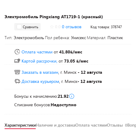
Электромобиль Pingxiang AT1719-1 (красный)
0.0
0 отзывов
Сравнить
Код товара: 378747
Тип:
Электромобиль
Пол ребенка:
Унисекс
Материал:
Пластик
Оплата частями
от
41.80
/мес
Картой рассрочки,
от
73.05
/мес
Заказать в магазин
, г. Минск
- 12 августа
Доставка курьером
, г. Минск
- 12 августа
Бонусы к начислению:
21.92
Списание бонусов:
Недоступно
Характеристики
Наличие и доставка
Оплата частями
Отзывы
Воп
0