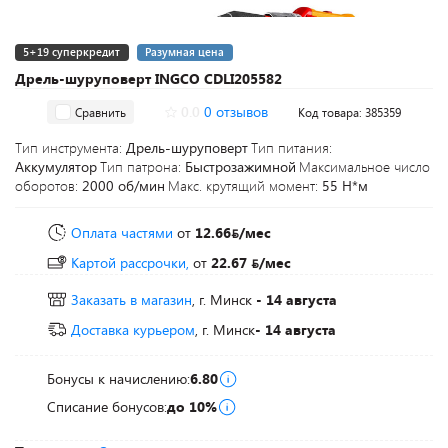
5+19 суперкредит
Разумная цена
Дрель-шуруповерт INGCO CDLI205582
0.0
0 отзывов
Сравнить
Код товара: 385359
Тип инструмента:
Дрель-шуруповерт
Тип питания:
Аккумулятор
Тип патрона:
Быстрозажимной
Максимальное число
оборотов:
2000 об/мин
Макс. крутящий момент:
55 Н*м
Оплата частями
от
12.66
/мес
Картой рассрочки,
от
22.67
/мес
Заказать в магазин
, г. Минск
- 14 августа
Доставка курьером
, г. Минск
- 14 августа
Бонусы к начислению:
6.80
Списание бонусов:
до 10%