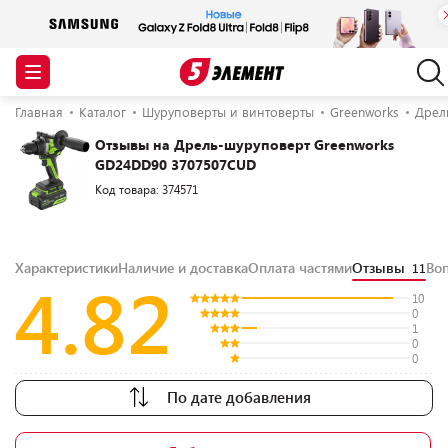
Главная
Каталог
Шуруповерты и винтоверты
Greenworks
Дрел
Отзывы на Дрель-шуруповерт Greenworks
GD24DD90 3707507CUD
Код товара: 374571
Характеристики
Наличие и доставка
Оплата частями
Отзывы
Во
11
4.82
10
0
1
0
0
По дате добавления