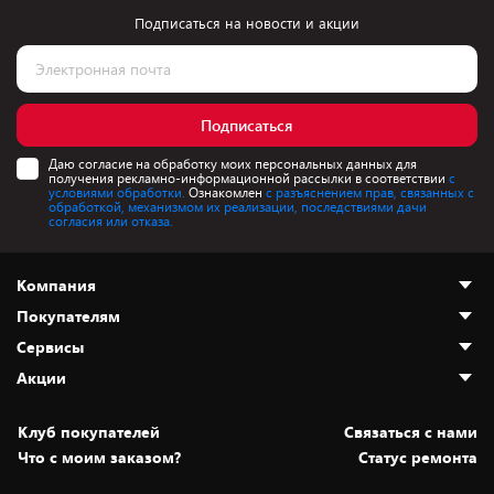
Подписаться на новости и акции
Подписаться
Даю согласие на обработку моих персональных данных для
получения рекламно-информационной рассылки в соответствии
с
условиями обработки.
Ознакомлен
с разъяснением прав, связанных с
обработкой, механизмом их реализации, последствиями дачи
согласия или отказа.
Компания
Покупателям
О нас
Сервисы
Адреса магазинов
Как сделать заказ
Акции
Новости
Оплата и доставка
Программа «Защита+»
Статьи и обзоры
Безналичный расчёт
Установка техники
Скидки и промокоды
Клуб покупателей
Cвязаться с нами
Вакансии
Обмен и возврат товара
Для игровых консолей
Белорусские товары
Что с моим заказом?
Статус ремонта
Контакты
Юридическая информация
Подписки на видеосервисы
Подарки