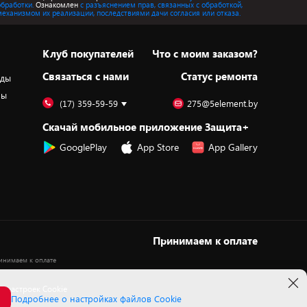
обработки.
Ознакомлен
с разъяснением прав, связанных с обработкой,
механизмом их реализации, последствиями дачи согласия или отказа.
Клуб покупателей
Что с моим заказом?
Cвязаться с нами
Статус ремонта
оды
ры
(17) 359-59-59
275@5element.by
Скачай мобильное приложение Защита+
GooglePlay
App Store
App Gallery
Принимаем к оплате
 настроек Cookie
Подробнее о настройках файлов Cookie