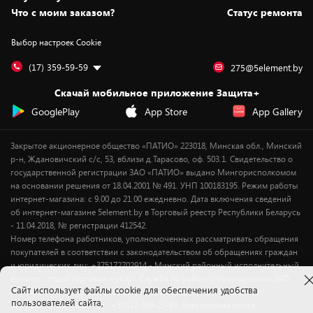
Вакансии
Обмен и возврат товара
Для игровых консолей
Белорусские товары
Что с моим заказом?
Статус ремонта
Контакты
Юридическая информация
Подписки на видеосервисы
Подарки
Выбор настроек Cookie
Дай пять добру!
Обработка персональных данных
Для мобильных устройств
Бонусы
Подарочные карты
Для компьютеров
Оплата частями
(17) 359-59-59
275@5element.by
Утилизация старой техники
Новинки
Скачай мобильное приложение Защита+
Сервисные центры
Уценка
GooglePlay
App Store
App Gallery
Закрытое акционерное общество «ПАТИО» 223018, Минская обл., Минский
р-н, Ждановичский с/с, 53, вблизи д.Тарасово, оф. 503.1. Свидетельство о
государственной регистрации ЗАО «ПАТИО» выдано Мингорисполкомом
на основании решения от 18.04.2001 № 491. УНП 100183195. Режим работы
интернет-магазина: с 9.00 до 21.00 ежедневно. Дата включения сведений
об интернет-магазине 5element.by в Торговый реестр Республики Беларусь
- 11.04.2018, № регистрации 412542.
Номер телефона работников, уполномоченных рассматривать обращения
покупателей в соответствии с законодательством об обращениях граждан
и юридических лиц: +375172702914 - Минский районный исполнительный
комитет , отдел торговли и услуг. Служба по работе с покупателями ЗАО
Cайт использует файлы cookie для обеспечения удобства
«ПАТИО» (по вопросам рассмотрения обращения покупателей о
пользователей сайта,
нарушении их прав): Тел.: +37517-359-23-83. Электронная почта: