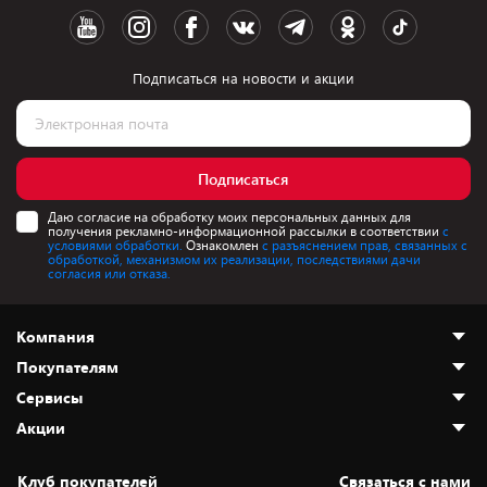
Подписаться на новости и акции
Подписаться
Даю согласие на обработку моих персональных данных для
получения рекламно-информационной рассылки в соответствии
с
условиями обработки.
Ознакомлен
с разъяснением прав, связанных с
обработкой, механизмом их реализации, последствиями дачи
согласия или отказа.
Компания
Покупателям
О нас
Сервисы
Адреса магазинов
Как сделать заказ
Акции
Новости
Оплата и доставка
Программа «Защита+»
Статьи и обзоры
Безналичный расчёт
Установка техники
Скидки и промокоды
Клуб покупателей
Cвязаться с нами