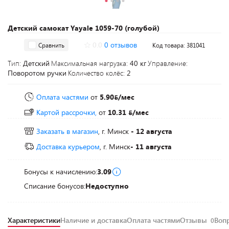
Детский самокат Yayale 1059-70 (голубой)
0.0
0 отзывов
Сравнить
Код товара: 381041
Тип:
Детский
Максимальная нагрузка:
40 кг
Управление:
Поворотом ручки
Количество колёс:
2
Оплата частями
от
5.90
/мес
Картой рассрочки,
от
10.31
/мес
Заказать в магазин
, г. Минск
- 12 августа
Доставка курьером
, г. Минск
- 11 августа
Бонусы к начислению:
3.09
Списание бонусов:
Недоступно
Характеристики
Наличие и доставка
Оплата частями
Отзывы
Воп
0