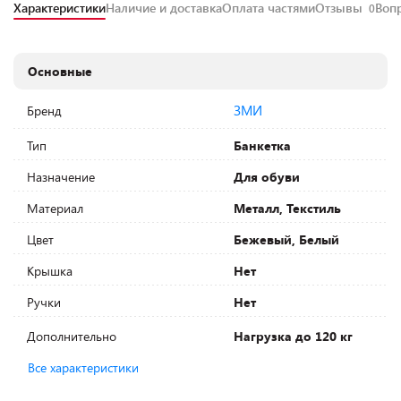
Характеристики
Наличие и доставка
Оплата частями
Отзывы
Воп
0
Основные
ЗМИ
Бренд
Тип
Банкетка
Назначение
Для обуви
Материал
Металл, Текстиль
Цвет
Бежевый, Белый
Крышка
Нет
Ручки
Нет
Дополнительно
Нагрузка до 120 кг
Все характеристики