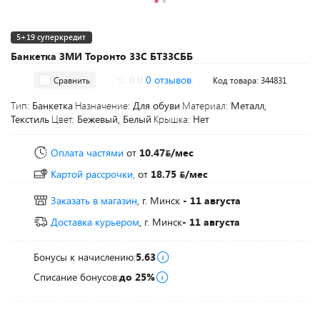
5+19 суперкредит
Банкетка ЗМИ Торонто 33С БТ33СББ
0.0
0 отзывов
Сравнить
Код товара: 344831
Тип:
Банкетка
Назначение:
Для обуви
Материал:
Металл,
Текстиль
Цвет:
Бежевый, Белый
Крышка:
Нет
Оплата частями
от
10.47
/мес
Картой рассрочки,
от
18.75
/мес
Заказать в магазин
, г. Минск
- 11 августа
Доставка курьером
, г. Минск
- 11 августа
Бонусы к начислению:
5.63
Списание бонусов:
до 25%