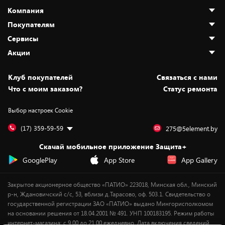
Компания
Покупателям
О нас
Сервисы
Адреса магазинов
Как сделать заказ
Акции
Новости
Оплата и доставка
Программа «Защита+»
Статьи и обзоры
Безналичный расчёт
Установка техники
Скидки и промокоды
Клуб покупателей
Cвязаться с нами
Вакансии
Обмен и возврат товара
Для игровых консолей
Белорусские товары
Что с моим заказом?
Статус ремонта
Контакты
Юридическая информация
Подписки на видеосервисы
Подарки
Выбор настроек Cookie
Дай пять добру!
Обработка персональных данных
Для мобильных устройств
Бонусы
Подарочные карты
Для компьютеров
Оплата частями
(17) 359-59-59
275@5element.by
Утилизация старой техники
Предзаказы
Скачай мобильное приложение Защита+
Сервисные центры
Новинки
GooglePlay
App Store
App Gallery
Уценка
Закрытое акционерное общество «ПАТИО» 223018, Минская обл., Минский
р-н, Ждановичский с/с, 53, вблизи д.Тарасово, оф. 503.1. Свидетельство о
государственной регистрации ЗАО «ПАТИО» выдано Мингорисполкомом
на основании решения от 18.04.2001 № 491. УНП 100183195. Режим работы
интернет-магазина: с 9.00 до 21.00 ежедневно. Дата включения сведений