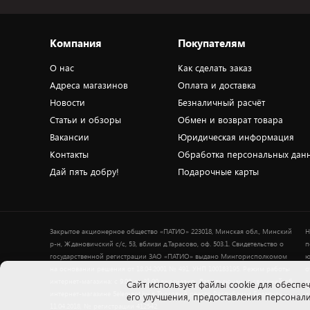
Компания
Покупателям
О нас
Как сделать заказ
Адреса магазинов
Оплата и доставка
Новости
Безналичный расчёт
Статьи и обзоры
Обмен и возврат товара
Вакансии
Юридическая информация
Контакты
Обработка персональных дан
Дай пять добру!
Подарочные карты
Закрытое акционерное общество «ПАТИО» 223018, Минская обл., Минский
Н
р-н, Ждановичский с/с, 53, вблизи д.Тарасово, оф. 503.1. Свидетельство о
п
государственной регистрации ЗАО «ПАТИО» выдано Мингорисполкомом
ю
на основании решения от 18.04.2001 № 491. УНП 100183195. Режим работы
о
интернет-магазина: с 9.00 до 21.00 ежедневно. Дата включения сведений об
в
Cайт использует файлы cookie для обеспеч
интернет-магазине 5element.by в Торговый реестр Республики Беларусь -
+
его улучшения, предоставления персона
11.04.2018, № регистрации 412542.