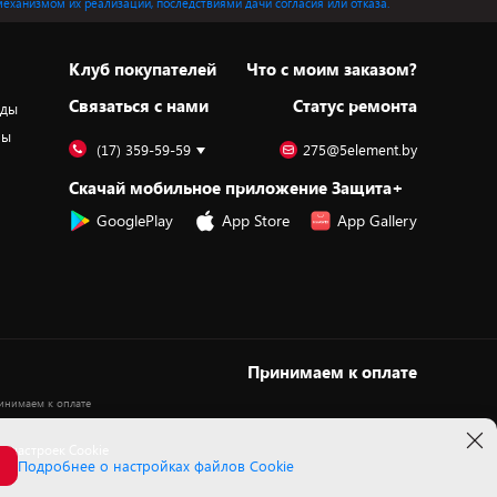
механизмом их реализации, последствиями дачи согласия или отказа.
Клуб покупателей
Что с моим заказом?
Cвязаться с нами
Статус ремонта
оды
ры
(17) 359-59-59
275@5element.by
Скачай мобильное приложение Защита+
GooglePlay
App Store
App Gallery
Принимаем к оплате
 настроек Cookie
Подробнее о настройках файлов Cookie