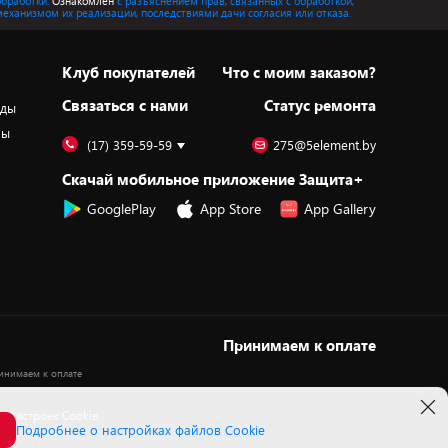
обработки.
Ознакомлен
с разъяснением прав, связанных с обработкой,
механизмом их реализации, последствиями дачи согласия или отказа.
Клуб покупателей
Что с моим заказом?
Cвязаться с нами
Статус ремонта
оды
ры
(17) 359-59-59
275@5element.by
Скачай мобильное приложение Защита+
GooglePlay
App Store
App Gallery
Принимаем к оплате
 настроек Cookie
Подробнее о настройках файлов Cookie