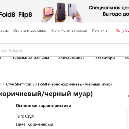
карты
Оплата и доставка
Что с моим заказом?
Контакты
Хочу б
ы
Стиральные машины
Холодильники
Телевизоры
Аэ
n
Стул Sheffilton SHT-S68 (черно-коричневый/черный муар)
о-коричневый/черный муар)
Основные характеристики
Тип:
Стул
Цвет:
Коричневый