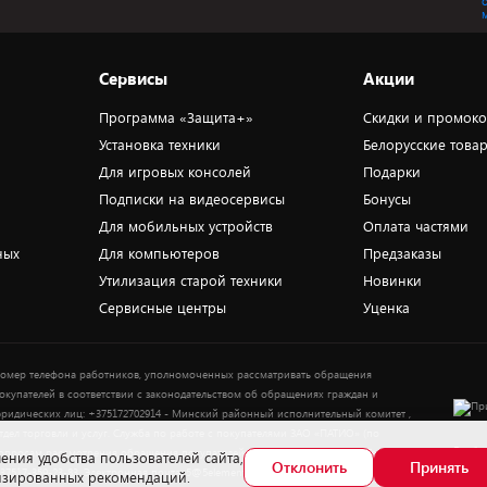
Сервисы
Акции
Программа «Защита+»
Скидки и промок
Установка техники
Белорусские това
Для игровых консолей
Подарки
Подписки на видеосервисы
Бонусы
Для мобильных устройств
Оплата частями
ных
Для компьютеров
Предзаказы
Утилизация старой техники
Новинки
Сервисные центры
Уценка
омер телефона работников, уполномоченных рассматривать обращения
окупателей в соответствии с законодательством об обращениях граждан и
ридических лиц: +375172702914 - Минский районный исполнительный комитет ,
тдел торговли и услуг. Служба по работе с покупателями ЗАО «ПАТИО» (по
Выбор
опросам рассмотрения обращения покупателей о нарушении их прав): Тел.:
ения удобства пользователей сайта,
Отклонить
Принять
37517-359-23-83. Электронная почта: 5@5element.by
лизированных рекомендаций.